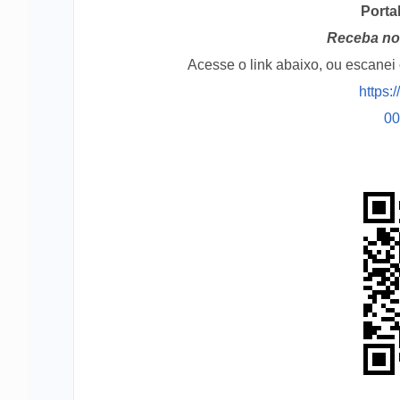
Porta
Receba no 
Acesse o link abaixo, ou escane
https:
0