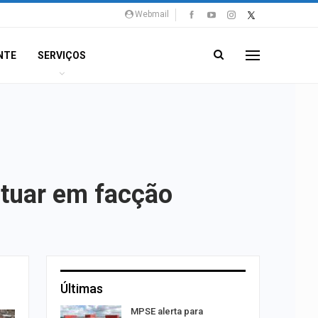
Webmail
NTE
SERVIÇOS
atuar em facção
Últimas
os pais
MPSE alerta para