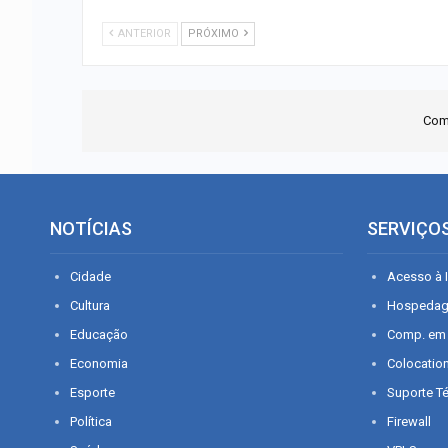
ANTERIOR
PRÓXIMO
Com
NOTÍCIAS
SERVIÇO
Cidade
Acesso à I
Cultura
Hospeda
Educação
Comp. em
Economia
Colocatio
Esporte
Suporte T
Política
Firewall