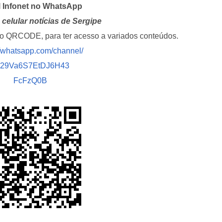
l Infonet no WhatsApp
celular notícias de Sergipe
i o QRCODE, para ter acesso a variados conteúdos.
//whatsapp.com/channel/
029Va6S7EtDJ6H43
FcFzQ0B