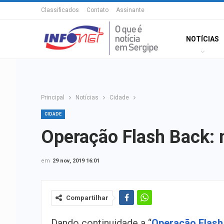
Classificados
Contato
Assinante
NOTÍCIAS
Principal
Notícias
Cidade
CIDADE
Operação Flash Back: 
em
29 nov, 2019 16:01
Compartilhar
Dando continuidade a “
Operação Flash