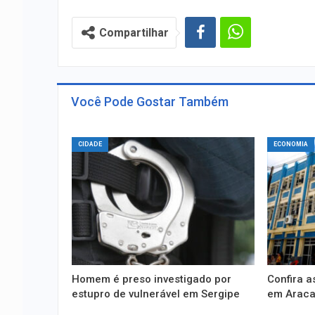
Compartilhar
Você Pode Gostar Também
CIDADE
ECONOMIA
Homem é preso investigado por
Confira 
estupro de vulnerável em Sergipe
em Aracaj