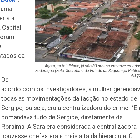
tem programaçã
e uma
especial no Sho
Prêmio
eria a
 Capital
Caso Flávia Barro
primeira audiênc
foram
acontece nesta 
a
stados da
Eventos esportiv
o trânsito em Ar
Agora, na totalidade, já são 83 presos em nove estado
neste sábado
Federação (Foto: Secretaria de Estado da Segurança Públic
Alag
De
Homem é preso 
acordo com os investigadores, a mulher gerencia
tráfico de droga
Maria
todas as movimentações da facção no estado de
Sergipe, ou seja, era a centralizadora do crime. “El
PF apreende disp
comandava tudo de Sergipe, diretamente de
eletrônicos cont
Roraima. A Sara era considerada a centralizadora,
sexual…
houvesse chefes era a mais alta da hierarquia. O