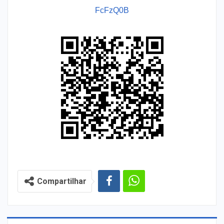
FcFzQ0B
Compartilhar