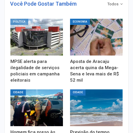
Você Pode Gostar Também
Todos
POLÍTICA
ECONOMIA
MPSE alerta para
Aposta de Aracaju
ilegalidade de serviços
acerta quina da Mega-
policiais em campanha
Sena e leva mais de R$
eleitorais
52 mil
CIDADE
CIDADE
Homem fica preso às
Previsão do tempo