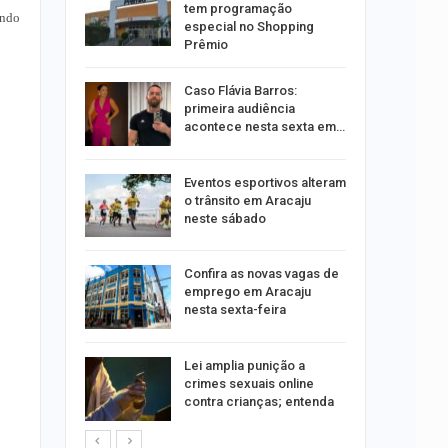
 convoca
tem programação
indo
nos
especial no Shopping
Prêmio
ção será
Caso Flávia Barros:
moradores
primeira audiência
nsão
acontece nesta sexta em…
odutos
Eventos esportivos alteram
e
o trânsito em Aracaju
neste sábado
sa após
Confira as novas vagas de
A e
emprego em Aracaju
entes…
nesta sexta-feira
acinação
Lei amplia punição a
a pessoas
crimes sexuais online
contra crianças; entenda