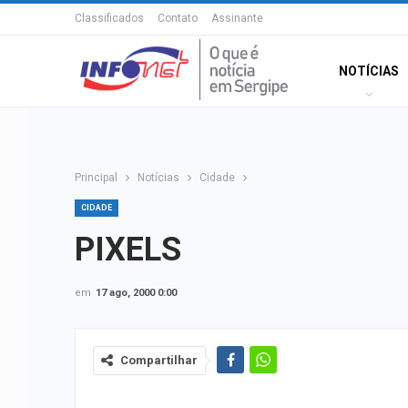
Classificados
Contato
Assinante
NOTÍCIAS
Principal
Notícias
Cidade
CIDADE
PIXELS
em
17 ago, 2000 0:00
Compartilhar