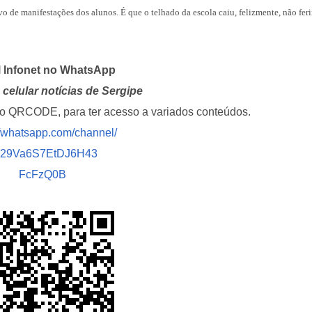
anuncia datas e
vo de manifestações dos alunos. É que o telhado da escola caiu, felizmente, não fer
artistas sergipa
Plano de evacua
l Infonet no WhatsApp
apresentado a 
da Zona de Expa
celular notícias de Sergipe
i o QRCODE, para ter acesso a variados conteúdos.
Anvisa proíbe pr
//whatsapp.com/channel/
sem registro qu
prometiam
029Va6S7EtDJ6H43
emagrecimento
FcFzQ0B
TRT multa empre
advogada usar I
inventar preced
Aracaju amplia v
contra gripe par
acima de seis…