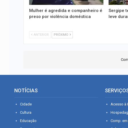
Mulher é agredida e companheiro é
Sergipe t
preso por violência doméstica
leve dura
ANTERIOR
PRÓXIMO
Com
NOTÍCIAS
SERVIÇO
Cidade
Acesso à I
Cultura
Hospeda
Educação
Comp. em