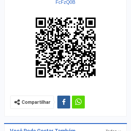
FcFzQ0B
Compartilhar
Você Pode Gostar Também