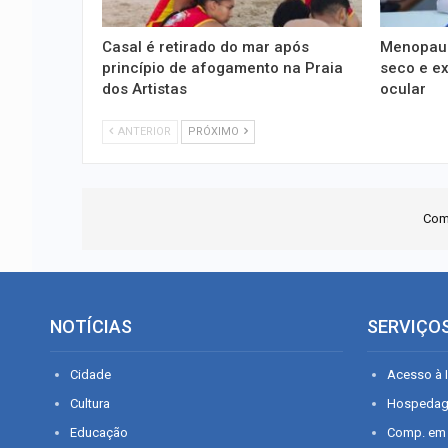
Casal é retirado do mar após
Menopaus
princípio de afogamento na Praia
seco e e
dos Artistas
ocular
ANTERIOR
PRÓXIMO
Com
NOTÍCIAS
SERVIÇO
Cidade
Acesso à I
Cultura
Hospeda
Educação
Comp. em