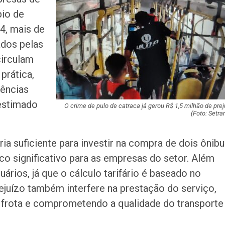
teste do pezinho 
pio de
diagnóstico da…
4, mais de
Jovem é apreend
ados pelas
se passar por fu
irculam
pública em…
prática,
rências
Artista sergipan
Ribeiro lança nov
 estimado
sobre o amor…
O crime de pulo de catraca já gerou R$ 1,5 milhão de prej
(Foto: Setra
Suspeito de mat
ia suficiente para investir na compra de dois ônib
companheira a f
em Gararu é pre
o significativo para as empresas do setor. Além
uários, já que o cálculo tarifário é baseado no
Governo alerta p
ejuízo também interfere na prestação do serviço,
golpes de reneg
de dívidas nas r
a frota e comprometendo a qualidade do transporte