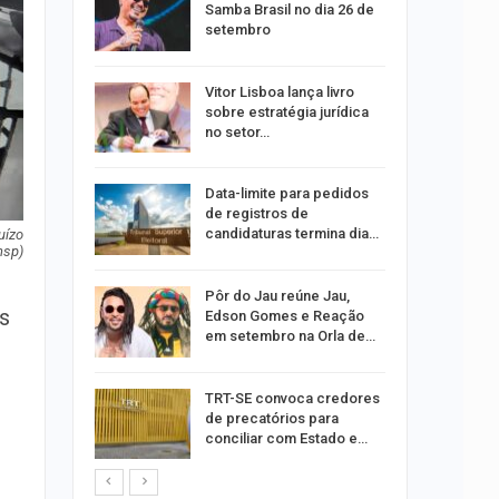
dificulta
Samba Brasil no dia 26 de
setembro
ida após
Vitor Lisboa lança livro
ncionária
sobre estratégia jurídica
no setor…
a Bruna
Data-limite para pedidos
o single
de registros de
candidaturas termina dia…
uízo
nsp)
ar
Pôr do Jau reúne Jau,
us
acadas
Edson Gomes e Reação
so
em setembro na Orla de…
ara
TRT-SE convoca credores
ociação
de precatórios para
edes
conciliar com Estado e…