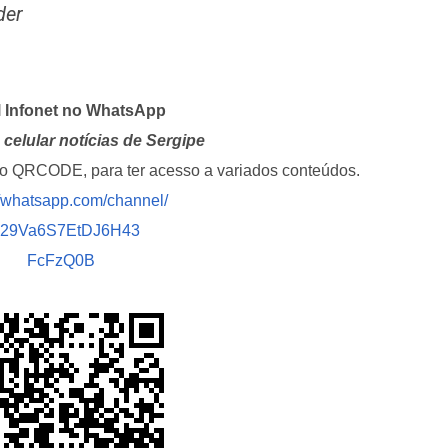
der
l Infonet no WhatsApp
celular notícias de Sergipe
i o QRCODE, para ter acesso a variados conteúdos.
//whatsapp.com/channel/
029Va6S7EtDJ6H43
FcFzQ0B