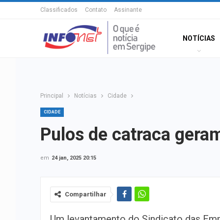
Classificados
Contato
Assinante
NOTÍCIAS
Principal
Notícias
Cidade
CIDADE
Pulos de catraca gera
em
24 jan, 2025 20:15
Compartilhar
Um levantamento do Sindicato das Em