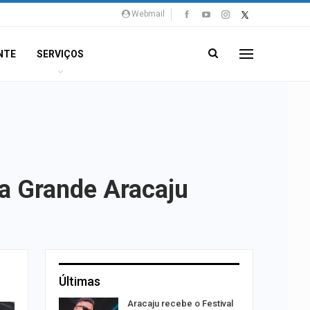
Webmail
NTE
SERVIÇOS
na Grande Aracaju
Últimas
ação do
Aracaju recebe o Festival