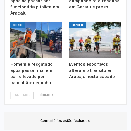
após se passar por
companheira a facadas
funcionária pública em
em Gararu é preso
Aracaju
CIDADE
ESPORTE
Homem é resgatado
Eventos esportivos
após passar mal em
alteram o trânsito em
carro levado por
Aracaju neste sábado
caminhão-cegonha
ANTERIOR
PRÓXIMO
Comentários estão fechados.