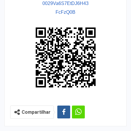
0029Va6S7EtDJ6H43
FcFzQ0B
Compartilhar