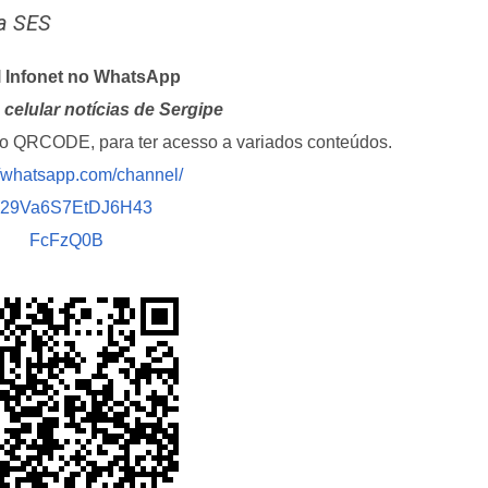
a SES
l Infonet no WhatsApp
celular notícias de Sergipe
i o QRCODE, para ter acesso a variados conteúdos.
//whatsapp.com/channel/
029Va6S7EtDJ6H43
FcFzQ0B