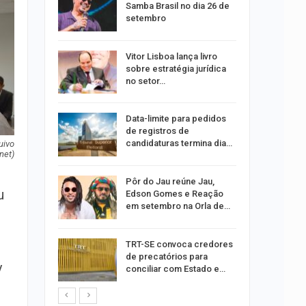
dificulta
Samba Brasil no dia 26 de
setembro
ida após
Vitor Lisboa lança livro
ncionária
sobre estratégia jurídica
no setor…
a Bruna
Data-limite para pedidos
o single
de registros de
candidaturas termina dia…
uivo
net)
ar
Pôr do Jau reúne Jau,
u
acadas
Edson Gomes e Reação
so
em setembro na Orla de…
ara
TRT-SE convoca credores
ociação
de precatórios para
y
edes
conciliar com Estado e…