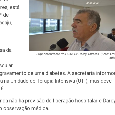
teste do pezinho 
res, está
diagnóstico da…
º de
Jovem é apreend
acaju,
se passar por fu
pública em…
Artista sergipan
sa da
Ribeiro lança nov
sobre o amor…
Superintendente do Huse, Dr. Darcy Tavares. (Foto: Arq
Info
scular
Suspeito de mat
agravamento de uma diabetes. A secretaria informo
companheira a f
em Gararu é pre
a na Unidade de Terapia Intensiva (UTI), mas deve
 6.
Governo alerta p
golpes de reneg
nda não há previsão de liberação hospitalar e Darc
de dívidas nas r
b observação médica.