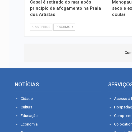
Casal é retirado do mar após
Menopaus
princípio de afogamento na Praia
seco e e
dos Artistas
ocular
ANTERIOR
PRÓXIMO
Com
NOTÍCIAS
SERVIÇO
Cidade
Acesso à I
Cultura
Hospeda
Educação
Comp. em
Economia
Colocatio