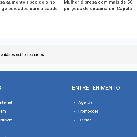
a aumento risco de olho
Mulher é presa com mais de 50
xige cuidados com a saúde
porções de cocaína em Capela
entários estão fechados.
S
ENTRETENIMENTO
nternet
Agenda
gem
Promoções
 Nuvem
Cinema
n