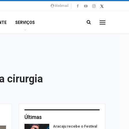
Webmail
NTE
SERVIÇOS
 cirurgia
Últimas
ação do
Aracaju recebe o Festival