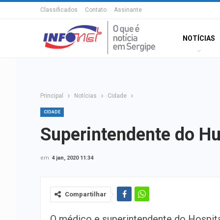
Classificados
Contato
Assinante
NOTÍCIAS
Principal
Notícias
Cidade
CIDADE
Superintendente do Hus
em
4 jan, 2020 11:34
Compartilhar
O médico e superintendente do Hospita