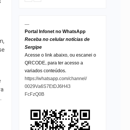
s
----
Portal Infonet no WhatsApp
Receba no celular notícias de
m,
Sergipe
se
Acesse o link abaixo, ou escanei o
QRCODE, para ter acesso a
variados conteúdos.
https://whatsapp.com/channel/
e
0029Va6S7EtDJ6H43
ra
FcFzQ0B
.