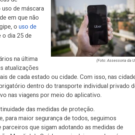
de Pai e Filho
o uso de máscara
dade em que não
A Fabulosa Maqu
gipe, o
uso de
Tempo
 o dia 25 de
Homem Aranha: 
rios na última
Dia
(Foto: Assessoria da U
as atualizações
ais de cada estado ou cidade. Com isso, nas cidad
Mulher é agredid
igatório dentro do transporte individual privado d
companheiro é p
violência domést
ivo nas viagens por meio do aplicativo.
Sergipe terá pos
tinuidade das medidas de proteção.
de chuva leve du
e, para maior segurança de todos, seguimos
fim de semana
e parceiros que sigam adotando as medidas de