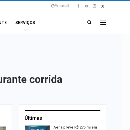
Webmail
NTE
SERVIÇOS
rante corrida
Últimas
 Viagem
Aena prevê R$ 275 mi em