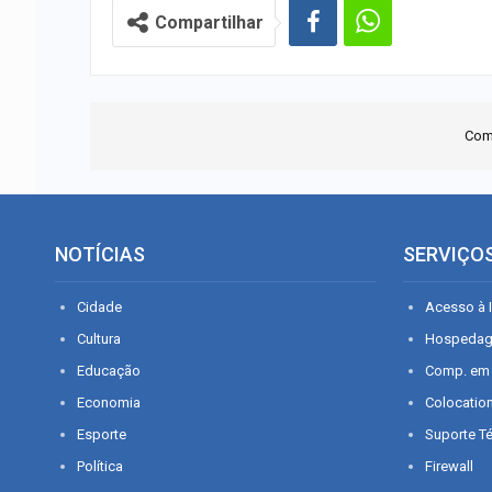
Compartilhar
Com
NOTÍCIAS
SERVIÇO
Cidade
Acesso à I
Cultura
Hospeda
Educação
Comp. em
Economia
Colocatio
Esporte
Suporte T
Política
Firewall