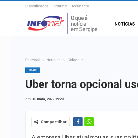
Classificados
Contato
Assinante
NOTÍCIAS
Principal
Notícias
Cidade
CIDADE
Uber torna opcional us
em
10 maio, 2022 19:20
Compartilhar
A empresa Uber atualizou as suas polít