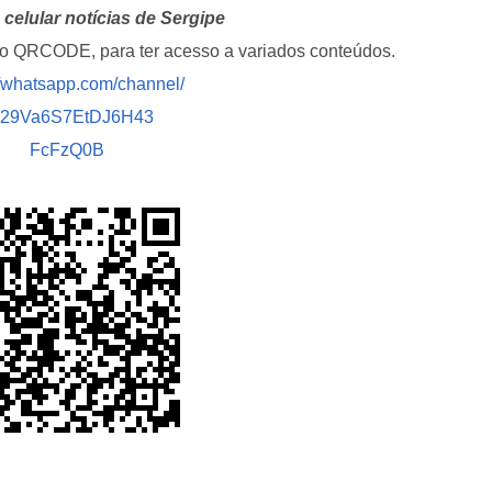
celular notícias de Sergipe
i o QRCODE, para ter acesso a variados conteúdos.
//whatsapp.com/channel/
029Va6S7EtDJ6H43
FcFzQ0B