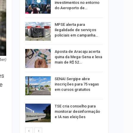
investimentos no entorno
do Aeroporto de…
ina do
MPSE alerta para
ilegalidade de serviços
policiais em campanha…
Um Novo
Aposta de Aracaju acerta
quina da Mega-Sena e leva
ber)
mais de R$ 52…
es
a e
SENAI Sergipe abre
e
reso por
inscrições para 75 vagas
ica
em cursos gratuitos
sibilidade
TSE cria conselho para
rante o
monitorar desinformação
e IA nas eleições