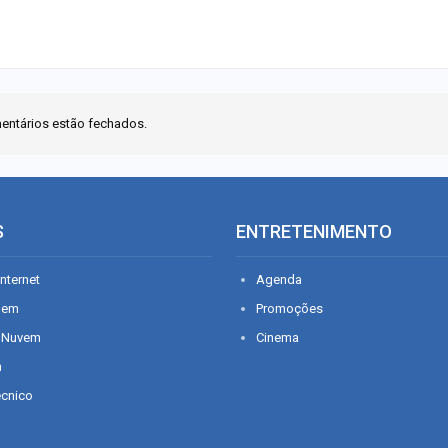
entários estão fechados.
S
ENTRETENIMENTO
nternet
Agenda
gem
Promoções
 Nuvem
Cinema
n
écnico