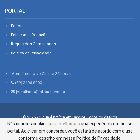
PORTAL
Editorial
Fale com a Redação
Regras dos Comentários
Política de Privacidade
Atendimento ao Cliente 24 horas:
(79) 2106-8000
jornalismo@infonet.com.br
© 2026 - O que é notícia em Sergipe. Todos os direitos
reservados.
Nós usamos cookies para melhorar a sua experiência em nosso
portal. Ao clicar em concordar, você estará de acordo com o uso
Infonet - Rua Monsenhor Silveira 276, Bairro São José |
Aracaju-SE, CEP 49015-030, Fone: 79.2106.8000 - CI Centro de
conforme descrito em nossa Política de Privacidade.