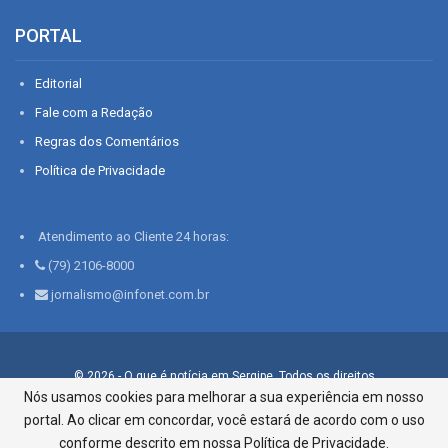
PORTAL
Editorial
Fale com a Redação
Regras dos Comentários
Política de Privacidade
Atendimento ao Cliente 24 horas:
(79) 2106-8000
jornalismo@infonet.com.br
© 2026 - O que é notícia em Sergipe. Todos os direitos
reservados.
Nós usamos cookies para melhorar a sua experiência em nosso
portal. Ao clicar em concordar, você estará de acordo com o uso
Infonet - Rua Monsenhor Silveira 276, Bairro São José |
Aracaju-SE, CEP 49015-030, Fone: 79.2106.8000 - CI Centro de
conforme descrito em nossa Política de Privacidade.