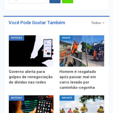
Você Pode Gostar Também
Todos
NOTÍCIAS
CIDADE
Governo alerta para
Homem é resgatado
golpes de renegociação
após passar mal em
de dívidas nas redes
carro levado por
caminhão-cegonha
NOTÍCIAS
ESPORTE