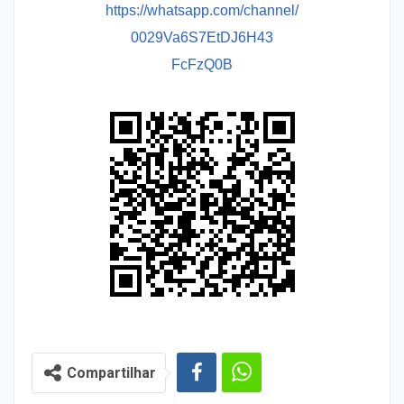
https://whatsapp.com/channel/
0029Va6S7EtDJ6H43
FcFzQ0B
Compartilhar