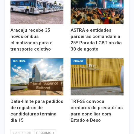
Aracaju recebe 35
ASTRA e entidades
novos ônibus
parceiras comandam a
climatizados para o
25ª Parada LGBT no dia
transporte coletivo
30 de agosto
POLÍTICA
CIDADE
Data-limite para pedidos
TRT-SE convoca
de registros de
credores de precatórios
candidaturas termina
para conciliar com
dia 15
Estado e Deso
ANTERIOR
PRÓXIMO