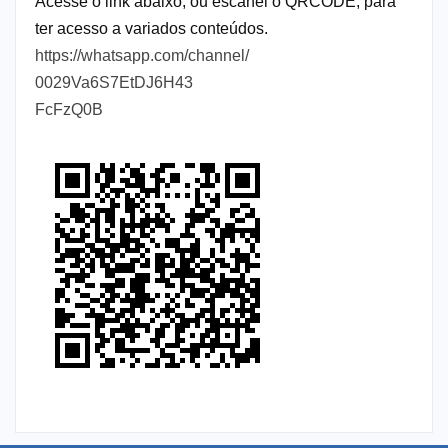
Acesse o link abaixo, ou escanei o QRCODE, para
ter acesso a variados conteúdos.
https://whatsapp.com/channel/
0029Va6S7EtDJ6H43
FcFzQ0B