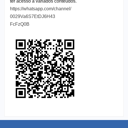
ter acesso a variados conteúdos.
https://whatsapp.com/channel/
0029Va6S7EtDJ6H43
FcFzQ0B