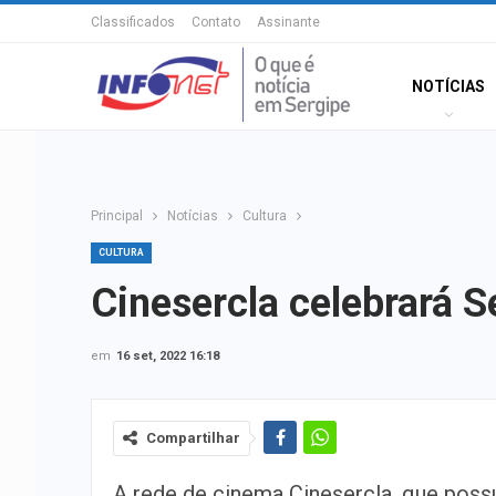
Classificados
Contato
Assinante
NOTÍCIAS
Principal
Notícias
Cultura
CULTURA
Cinesercla celebrará 
em
16 set, 2022 16:18
Compartilhar
A rede de cinema Cinesercla, que possu