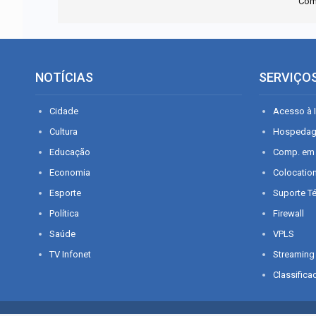
Com
NOTÍCIAS
SERVIÇO
Cidade
Acesso à I
Cultura
Hospeda
Educação
Comp. em
Economia
Colocatio
Esporte
Suporte T
Política
Firewall
Saúde
VPLS
TV Infonet
Streaming
Classifica