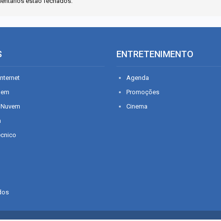
entários estão fechados.
S
ENTRETENIMENTO
nternet
Agenda
gem
Promoções
 Nuvem
Cinema
n
écnico
dos