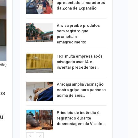
tou casal
apresentado a moradores
da Zona de Expansão
aninha
Anvisa proíbe produtos
com
sem registro que
 3 mil
prometiam
emagrecimento
tabaiana
TRT multa empresa após
o em
advogada usar IA e
ia dos…
ção)
inventar precedentes…
traz a
Aracaju amplia vacinação
contra gripe para pessoas
os
acima de seis…
rca de 104
Princípio de incêndio é
ju
oas
registrado durante
rar…
desmontagem da Vila do…