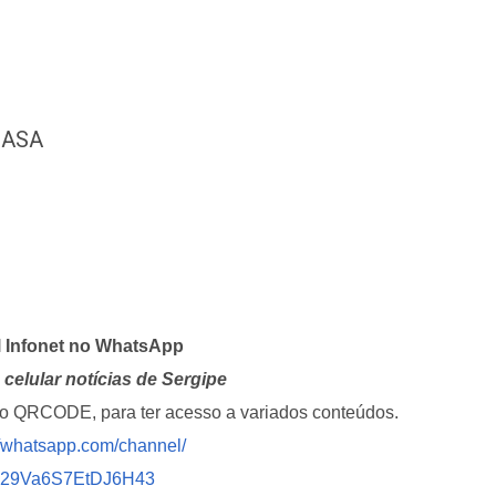
CASA
l Infonet no WhatsApp
celular notícias de Sergipe
i o QRCODE, para ter acesso a variados conteúdos.
//whatsapp.com/channel/
029Va6S7EtDJ6H43