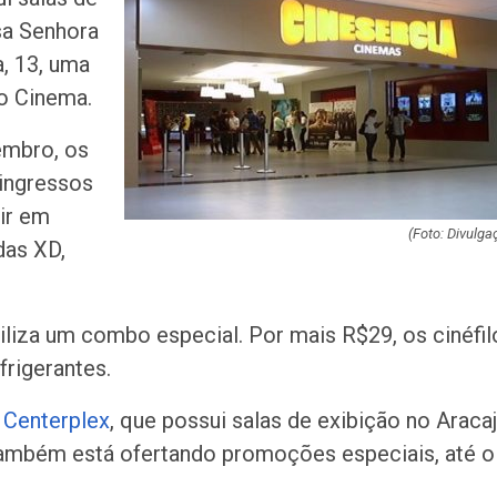
acidente que ma
sa Senhora
na BR-235 em…
a, 13, uma
Câmara de Itabai
o Cinema.
abre concurso 
salários de até R$
embro, os
 ingressos
Filarmônica de I
ir em
realiza concert
homenagem ao D
(Foto: Divulga
das XD,
Maurício Manieri 
Aracaju a turnê
iliza um combo especial. Por mais R$29, os cinéfil
Inesquecível
rigerantes.
Dia dos Pais: ce
e
Centerplex
, que possui salas de exibição no Araca
milhões de pess
pretendem comp
 também está ofertando promoções especiais, até o