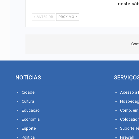
neste sá
ANTERIOR
PRÓXIMO
Com
NOTÍCIAS
SERVIÇO
Cidade
Acesso à I
Cultura
Hospeda
Educação
Comp. em
Economia
Colocatio
Esporte
Suporte T
Política
Firewall