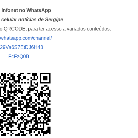
l Infonet no WhatsApp
celular notícias de Sergipe
i o QRCODE, para ter acesso a variados conteúdos.
//whatsapp.com/channel/
029Va6S7EtDJ6H43
FcFzQ0B