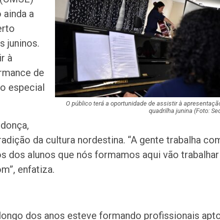
tráfico de droga
 ainda a
Maria
erto
Orsse apresenta
 juninos.
“Harmonia das E
r à
no…
ormance de
o especial
PF apreende disp
eletrônicos cont
sexual…
O público terá a oportunidade de assistir à apresentaçã
quadrilha junina (Foto: Se
ndonça,
Terror e docume
radição da cultura nordestina. “A gente trabalha co
estão entre as es
semana nos cin
s dos alunos que nós formamos aqui vão trabalhar
m”, enfatiza.
CCTECA promove
sobre inteligência
generativa no…
 longo dos anos esteve formando profissionais apt