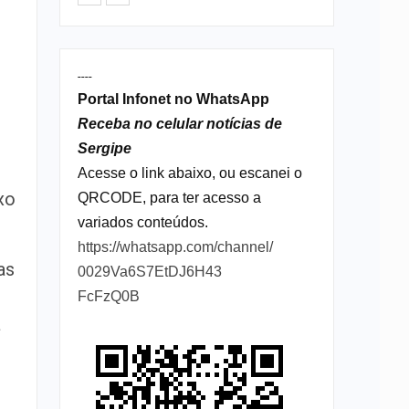
----
Portal Infonet no WhatsApp
Receba no celular notícias de
Sergipe
Acesse o link abaixo, ou escanei o
xo
QRCODE, para ter acesso a
variados conteúdos.
https://whatsapp.com/channel/
as
0029Va6S7EtDJ6H43
FcFzQ0B
a