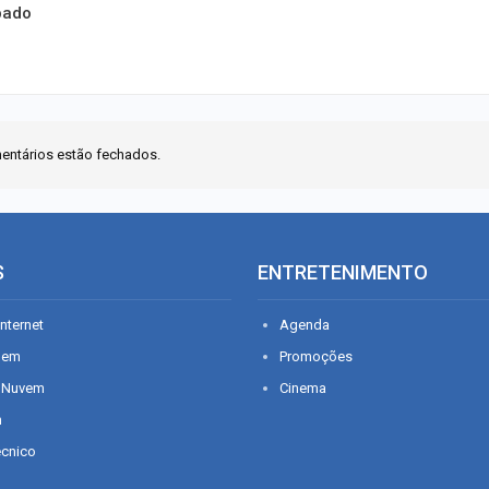
bado
entários estão fechados.
S
ENTRETENIMENTO
nternet
Agenda
gem
Promoções
 Nuvem
Cinema
n
écnico