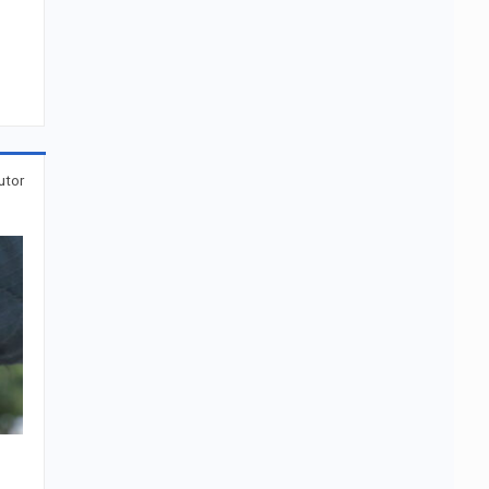
utor
e