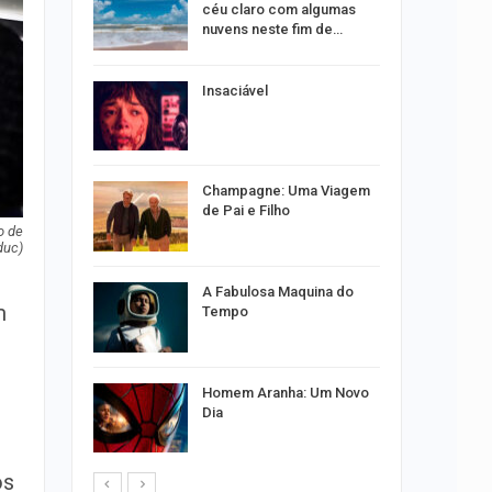
s no Santa
céu claro com algumas
nuvens neste fim de…
 concerto
Insaciável
sferas”
ositivos
Champagne: Uma Viagem
ra abuso
de Pai e Filho
o de
duc)
ntário
A Fabulosa Maquina do
m
treias da
Tempo
emas
 palestra
Homem Aranha: Um Novo
 artificial
Dia
os