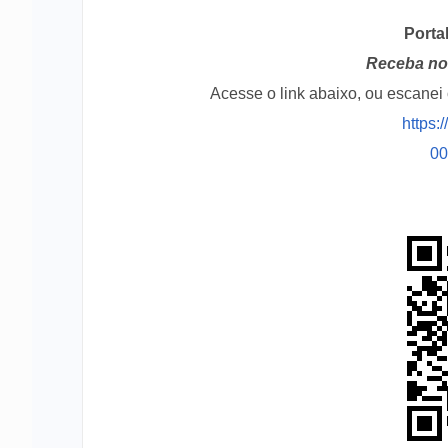
Porta
Receba no 
Acesse o link abaixo, ou escane
https:
0