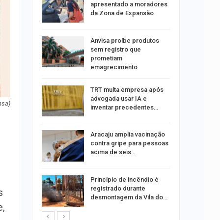
tou casal
apresentado a moradores
da Zona de Expansão
aninha
Anvisa proíbe produtos
com
sem registro que
 3 mil
prometiam
emagrecimento
tabaiana
TRT multa empresa após
o em
advogada usar IA e
ia dos…
nsa)
inventar precedentes…
traz a
Aracaju amplia vacinação
contra gripe para pessoas
acima de seis…
rca de 104
Princípio de incêndio é
oas
registrado durante
s
rar…
desmontagem da Vila do…
e,