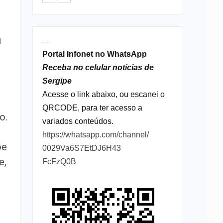
u
----
Portal Infonet no WhatsApp
Receba no celular notícias de
Sergipe
Acesse o link abaixo, ou escanei o
QRCODE, para ter acesso a
o.
variados conteúdos.
https://whatsapp.com/channel/
õe
0029Va6S7EtDJ6H43
e,
FcFzQ0B