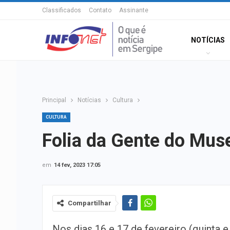
Classificados
Contato
Assinante
NOTÍCIAS
Principal
Notícias
Cultura
CULTURA
Folia da Gente do Mus
em
14 fev, 2023 17:05
Compartilhar
Nos dias 16 e 17 de fevereiro (quinta e