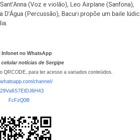
ant’Anna (Voz e violão), Leo Airplane (Sanfona),
 D’Água (Percussão), Bacuri propõe um baile lúdic
ia.
l Infonet no WhatsApp
celular notícias de Sergipe
i o QRCODE, para ter acesso a variados conteúdos.
//whatsapp.com/channel/
029Va6S7EtDJ6H43
FcFzQ0B