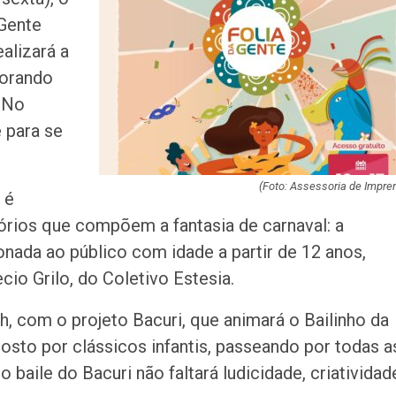
acidente que ma
 Gente
na BR-235 em…
alizará a
Câmara de Itabai
morando
abre concurso 
 No
salários de até R$
 para se
Filarmônica de I
realiza concert
homenagem ao D
(Foto: Assessoria de Impre
 é
rios que compõem a fantasia de carnaval: a
Maurício Manieri 
onada ao público com idade a partir de 12 anos,
Aracaju a turnê
Inesquecível
io Grilo, do Coletivo Estesia.
Dia dos Pais: ce
h, com o projeto Bacuri, que animará o Bailinho da
milhões de pess
sto por clássicos infantis, passeando por todas a
pretendem comp
baile do Bacuri não faltará ludicidade, criatividad