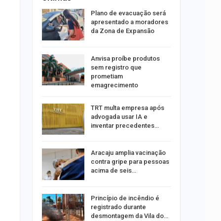
stiga
Plano de evacuação será
tou casal
apresentado a moradores
da Zona de Expansão
aninha
Anvisa proíbe produtos
com
sem registro que
 3 mil
prometiam
emagrecimento
tabaiana
TRT multa empresa após
o em
advogada usar IA e
ia dos…
inventar precedentes…
traz a
Aracaju amplia vacinação
contra gripe para pessoas
acima de seis…
rca de 104
Princípio de incêndio é
oas
registrado durante
rar…
desmontagem da Vila do…