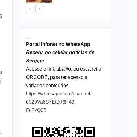
s
----
Portal Infonet no WhatsApp
Receba no celular notícias de
Sergipe
Acesse o link abaixo, ou escanei o
o
QRCODE, para ter acesso a
,
variados conteúdos.
https://whatsapp.com/channel/
0029Va6S7EtDJ6H43
FcFzQ0B
o