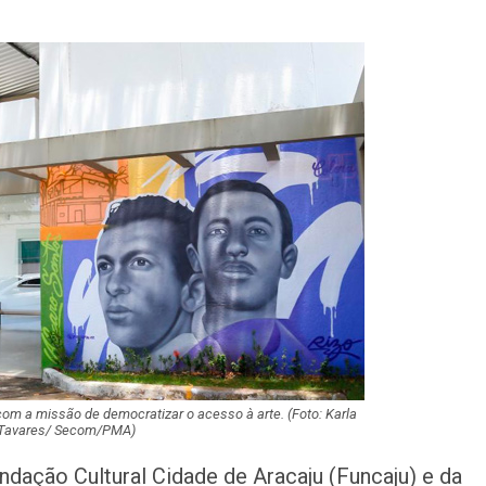
Polícia Civil inve
acidente que ma
na BR-235 em…
Câmara de Itabai
abre concurso 
salários de até R$
Filarmônica de I
realiza concert
homenagem ao D
Maurício Manieri 
Aracaju a turnê
Inesquecível
om a missão de democratizar o acesso à arte. (Foto: Karla
Dia dos Pais: ce
Tavares/ Secom/PMA)
milhões de pess
pretendem comp
undação Cultural Cidade de Aracaju (Funcaju) e da