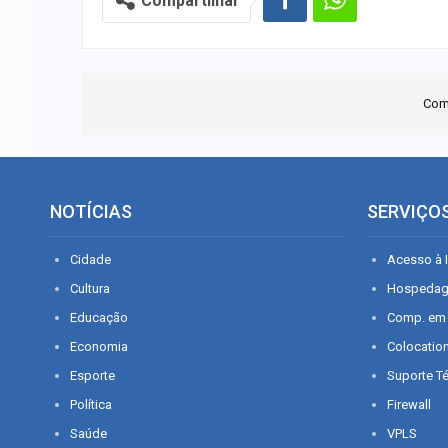
Compartilhar
Com
NOTÍCIAS
SERVIÇO
Cidade
Acesso à I
Cultura
Hospeda
Educação
Comp. em
Economia
Colocatio
Esporte
Suporte T
Política
Firewall
Saúde
VPLS