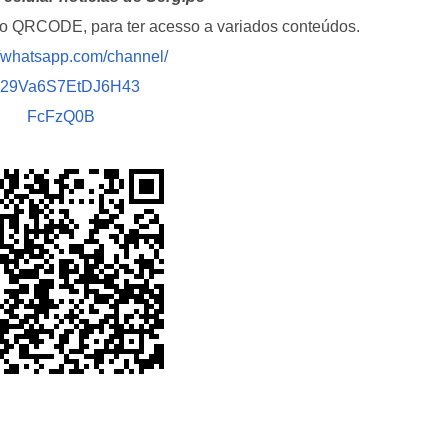
i o QRCODE, para ter acesso a variados conteúdos.
//whatsapp.com/channel/
029Va6S7EtDJ6H43
FcFzQ0B