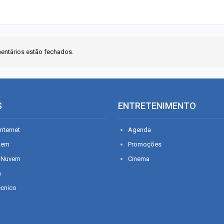
entários estão fechados.
S
ENTRETENIMENTO
nternet
Agenda
gem
Promoções
 Nuvem
Cinema
n
écnico