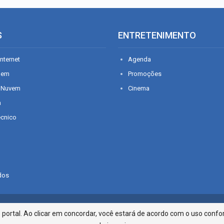
S
ENTRETENIMENTO
nternet
Agenda
gem
Promoções
 Nuvem
Cinema
n
écnico
dos
Infonet - Rua Monsenhor Silveira 2
ortal. Ao clicar em concordar, você estará de acordo com o uso confor