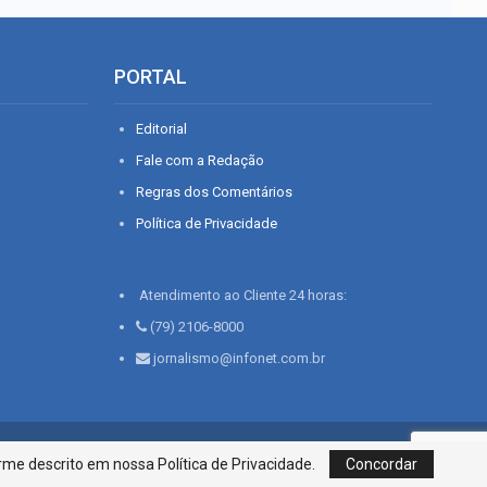
PORTAL
Editorial
Fale com a Redação
Regras dos Comentários
Política de Privacidade
Atendimento ao Cliente 24 horas:
(79) 2106-8000
jornalismo@infonet.com.br
76, Bairro São José | Aracaju-SE, CEP 49015-030, Fone: 79.2106.8000 - CI
me descrito em nossa Política de Privacidade.
Concordar
Centro de Informações LTDA