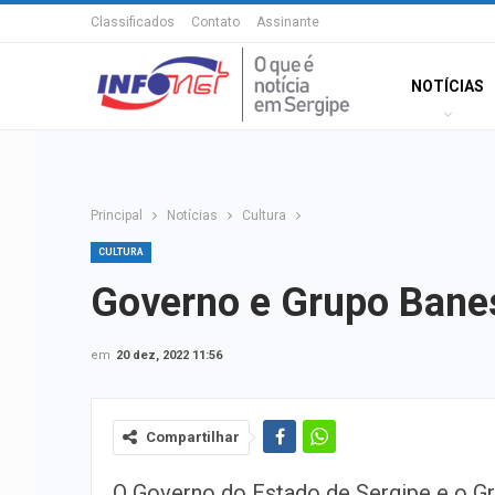
Classificados
Contato
Assinante
NOTÍCIAS
Principal
Notícias
Cultura
CULTURA
Governo e Grupo Banes
em
20 dez, 2022 11:56
Compartilhar
O Governo do Estado de Sergipe e o G