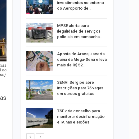
investimentos no entorno
do Aeroporto de…
ina do
MPSE alerta para
ilegalidade de serviços
policiais em campanha…
Um Novo
Aposta de Aracaju acerta
quina da Mega-Sena e leva
mais de R$ 52…
Dias
á no
se).
a e
SENAI Sergipe abre
reso por
inscrições para 75 vagas
ica
em cursos gratuitos
ias
sibilidade
TSE cria conselho para
rante o
monitorar desinformação
e IA nas eleições