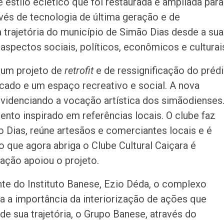
 estilo eclético que foi restaurada e ampliada para
vés de tecnologia de última geração e de
a trajetória do município de Simão Dias desde a sua
aspectos sociais, políticos, econômicos e culturai
e um projeto de
retrofit
e de ressignificação do prédi
cado e um espaço recreativo e social. A nova
evidenciando a vocação artística dos simãodienses
nto inspirado em referências locais. O clube faz
Dias, reúne artesãos e comerciantes locais e é
ão que agora abriga o Clube Cultural Caiçara é
ração apoiou o projeto.
te do Instituto Banese, Ezio Déda, o complexo
ça a importância da interiorização de ações que
de sua trajetória, o Grupo Banese, através do