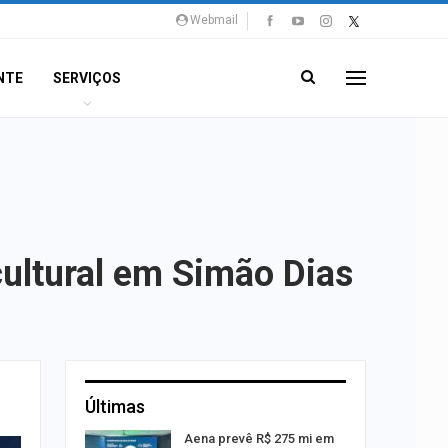
Webmail
NTE
SERVIÇOS
ultural em Simão Dias
Últimas
 Viagem
Aena prevê R$ 275 mi em