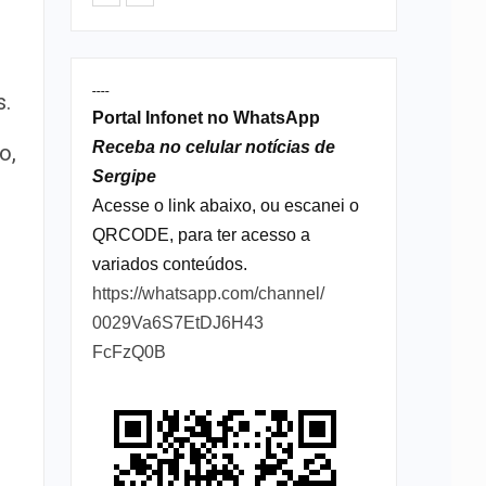
----
s.
Portal Infonet no WhatsApp
Receba no celular notícias de
o,
Sergipe
Acesse o link abaixo, ou escanei o
.
QRCODE, para ter acesso a
variados conteúdos.
https://whatsapp.com/channel/
0029Va6S7EtDJ6H43
FcFzQ0B