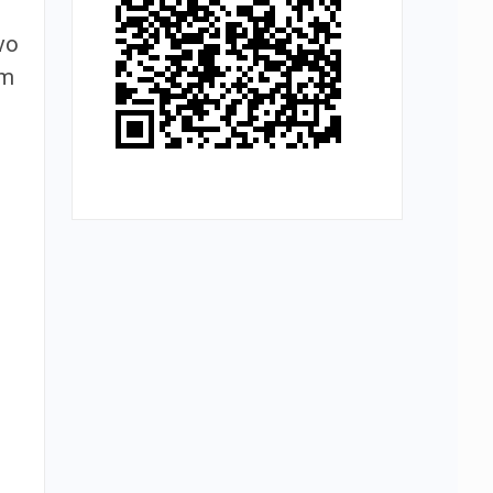
vo
em