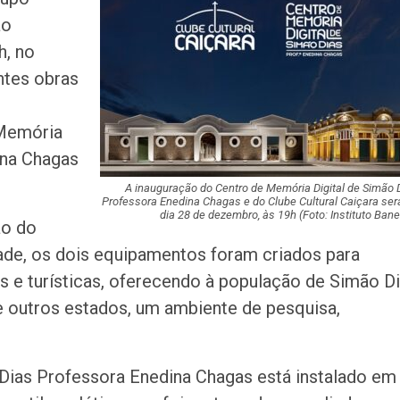
de Pai e Filho
ão
h, no
A Fabulosa Maqu
ntes obras
Tempo
 Memória
ina Chagas
Homem Aranha: 
Dia
A inauguração do Centro de Memória Digital de Simão 
Professora Enedina Chagas e do Clube Cultural Caiçara ser
dia 28 de dezembro, às 19h
(Foto: Instituto Bane
ão do
Mulher é agredid
dade, os dois equipamentos foram criados para
companheiro é p
violência domést
s e turísticas, oferecendo à população de Simão D
e outros estados, um ambiente de pesquisa,
Sergipe terá pos
de chuva leve du
fim de semana
Dias Professora Enedina Chagas está instalado em