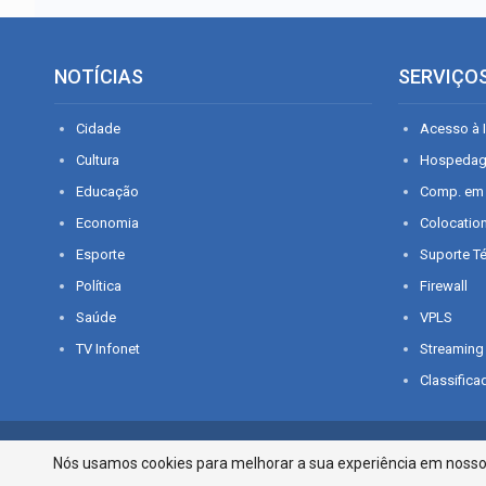
NOTÍCIAS
SERVIÇO
Cidade
Acesso à I
Cultura
Hospeda
Educação
Comp. em
Economia
Colocatio
Esporte
Suporte T
Política
Firewall
Saúde
VPLS
TV Infonet
Streaming
Classifica
© 2026 - O que é notícia em Sergipe. Todos os direitos reservados.
Nós usamos cookies para melhorar a sua experiência em nosso p