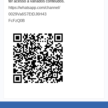
ter acesso a variados conteúdos.
https://whatsapp.com/channel/
0029Va6S7EtDJ6H43
FcFzQ0B