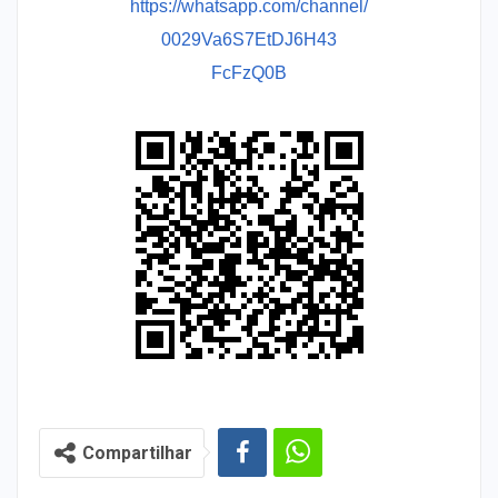
https://whatsapp.com/channel/
0029Va6S7EtDJ6H43
FcFzQ0B
Compartilhar