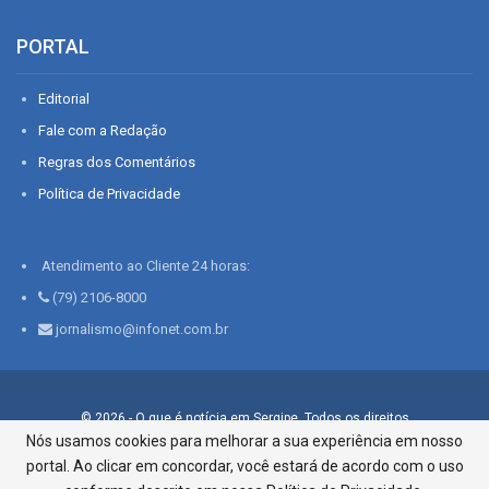
PORTAL
Editorial
Fale com a Redação
Regras dos Comentários
Política de Privacidade
Atendimento ao Cliente 24 horas:
(79) 2106-8000
jornalismo@infonet.com.br
© 2026 - O que é notícia em Sergipe. Todos os direitos
reservados.
Nós usamos cookies para melhorar a sua experiência em nosso
portal. Ao clicar em concordar, você estará de acordo com o uso
Infonet - Rua Monsenhor Silveira 276, Bairro São José |
Aracaju-SE, CEP 49015-030, Fone: 79.2106.8000 - CI Centro de