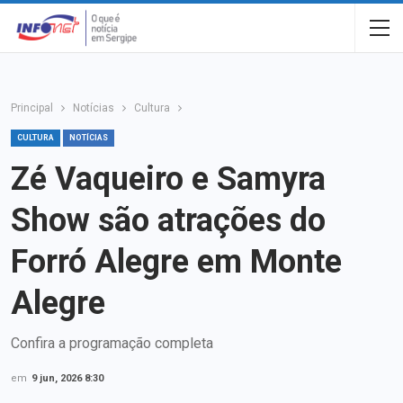
Principal
Notícias
Cultura
CULTURA
NOTÍCIAS
Zé Vaqueiro e Samyra
Show são atrações do
Forró Alegre em Monte
Alegre
Confira a programação completa
em
9 jun, 2026 8:30