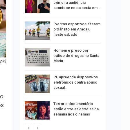
te
primeira audiência
 Vila do…
acontece nesta sexta em…
ições para
Eventos esportivos alteram
 técnicos
o trânsito em Aracaju
neste sábado
 roubos
Homem é preso por
termina
tráfico de drogas no Santa
Maria
pik)
ndutores
PF apreende dispositivos
e radares
eletrônicos contra abuso
sexual…
no
o presos
Terror e documentário
ós
 de fios
estão entre as estreias da
pela
semana nos cinemas