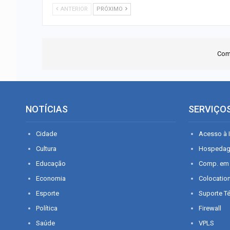
ANTERIOR
PRÓXIMO
Com
NOTÍCIAS
SERVIÇO
Cidade
Acesso à I
Cultura
Hospeda
Educação
Comp. em
Economia
Colocatio
Esporte
Suporte T
Política
Firewall
Saúde
VPLS