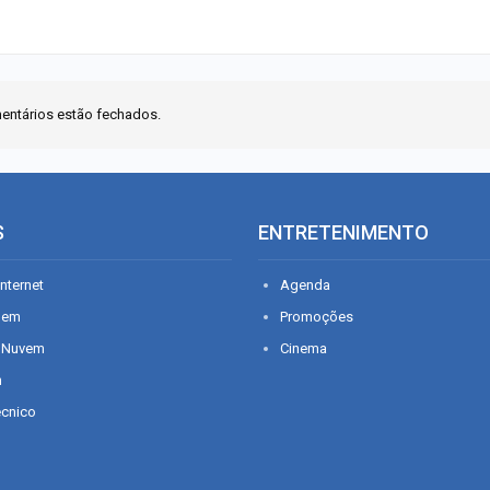
entários estão fechados.
S
ENTRETENIMENTO
nternet
Agenda
gem
Promoções
 Nuvem
Cinema
n
écnico