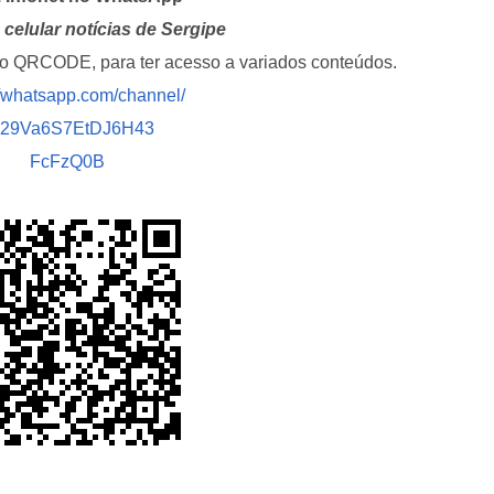
celular notícias de Sergipe
i o QRCODE, para ter acesso a variados conteúdos.
//whatsapp.com/channel/
029Va6S7EtDJ6H43
FcFzQ0B