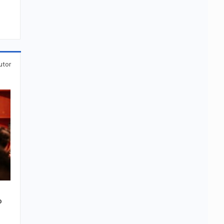
utor
o