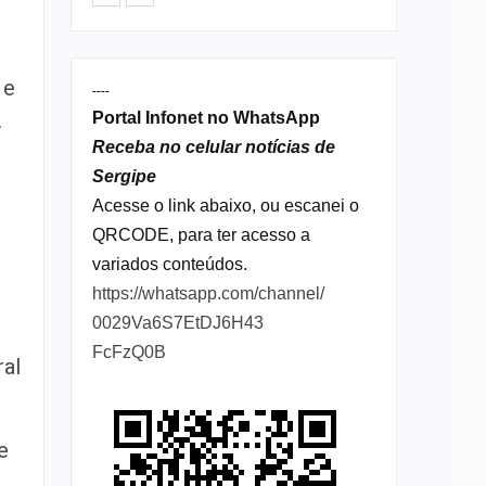
 e
----
.
Portal Infonet no WhatsApp
Receba no celular notícias de
Sergipe
Acesse o link abaixo, ou escanei o
QRCODE, para ter acesso a
variados conteúdos.
https://whatsapp.com/channel/
0029Va6S7EtDJ6H43
FcFzQ0B
ral
e