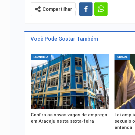
Compartilhar
Você Pode Gostar Também
ECONOMIA
CIDADE
Confira as novas vagas de emprego
Lei ampli
em Aracaju nesta sexta-feira
sexuais o
entenda