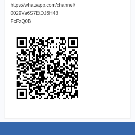
https://whatsapp.com/channel/
0029Va6S7EtDJ6H43
FcFzQ0B