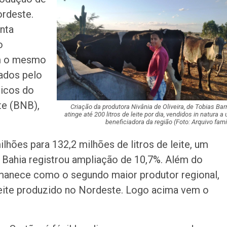
estão entre as es
ordeste.
semana nos cin
inta
CCTECA promove
o
sobre inteligência
om o mesmo
generativa no…
gados pelo
icos do
FASC 2026: prefe
anuncia datas e
te (BNB),
artistas sergipa
Criação da produtora Nivânia de Oliveira, de Tobias Barr
atinge até 200 litros de leite por dia, vendidos in natura a
beneficiadora da região (Foto: Arquivo famil
Plano de evacua
lhões para 132,2 milhões de litros de leite, um
apresentado a 
da Zona de Expa
 Bahia registrou ampliação de 10,7%. Além do
manece como o segundo maior produtor regional,
Anvisa proíbe pr
leite produzido no Nordeste. Logo acima vem o
sem registro qu
prometiam
emagrecimento