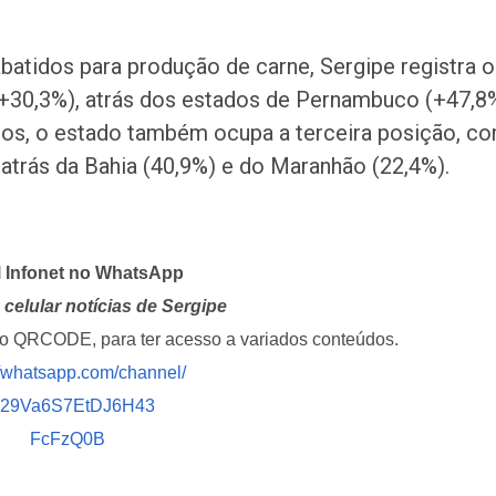
batidos para produção de carne, Sergipe registra o
(+30,3%), atrás dos estados de Pernambuco (+47,8
tos, o estado também ocupa a terceira posição, c
 atrás da Bahia (40,9%) e do Maranhão (22,4%).
l Infonet no WhatsApp
celular notícias de Sergipe
i o QRCODE, para ter acesso a variados conteúdos.
//whatsapp.com/channel/
029Va6S7EtDJ6H43
FcFzQ0B