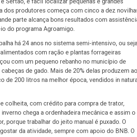
e Sertão, é fácil localizar pequenas e grandes
ria dos produtores começa com cinco a dez novilha
ande parte alcança bons resultados com assistênci
eio do programa Agroamigo.
abalha há 24 anos no sistema semi-intensivo, ou seja
 alimentados com ração e plantas forrageiras
meçou com um pequeno rebanho no município de
0 cabeças de gado. Mais de 20% delas produzem a
co de 200 litros na melhor época, vendidos in natur
e colheita, com crédito para compra de trator,
o inverno chega a ordenhadeira mecânica e assim o
r, porque trabalhar do jeito manual é puxado. O
 gostar da atividade, sempre com apoio do BNB. O