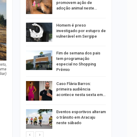
treias da
promovem ação de
emas
adoção animal neste…
 palestra
Homem é preso
 artificial
investigado por estupro de
vulnerável em Sergipe
itura
Fim de semana dos pais
 convoca
tem programação
nos
especial no Shopping
eto,
 uma
Prêmio
iar)
ção será
Caso Flávia Barros:
moradores
primeira audiência
nsão
acontece nesta sexta em…
odutos
Eventos esportivos alteram
e
o trânsito em Aracaju
neste sábado