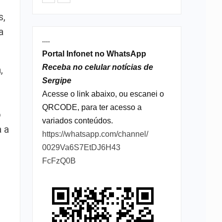
s,
a
----
Portal Infonet no WhatsApp
Receba no celular notícias de
,
Sergipe
Acesse o link abaixo, ou escanei o
QRCODE, para ter acesso a
o
variados conteúdos.
a a
https://whatsapp.com/channel/
0029Va6S7EtDJ6H43
FcFzQ0B