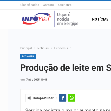
Classificados
Contato
Assinante
NOTÍCIAS
Principal
Notícias
Economia
ECONOMIA
Produção de leite em 
em
7 abr, 2025 10:45
Compartilhar
Sergipe registra o maior aumento na p