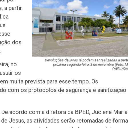
Dia
 a partir
lica
Mulher é agredid
eus
companheiro é p
esse
violência domést
ução dos
.
Fim de semana d
tem programaçã
especial no Sho
Devoluções de livros já podem ser realizadas a parti
ira, no
próxima segunda-feira, 3 de novembro
(Foto: M
Prêmio
Odília/Se
 usuários
Caso Flávia Barro
sem multa prevista para esse tempo. Os
primeira audiênc
acontece nesta 
do com os protocolos de segurança e sanitização
Homem é preso 
tráfico de droga
De acordo com a diretora da BPED, Juciene Maria
Maria
de Jesus, as atividades serão retomadas de forma