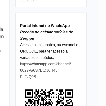
----
Portal Infonet no WhatsApp
ia
Receba no celular notícias de
am
Sergipe
Acesse o link abaixo, ou escanei o
a
QRCODE, para ter acesso a
variados conteúdos.
https://whatsapp.com/channel/
0029Va6S7EtDJ6H43
FcFzQ0B