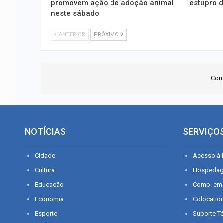
promovem ação de adoção animal
estupro d
neste sábado
ANTERIOR
PRÓXIMO
Com
NOTÍCIAS
SERVIÇO
Cidade
Acesso à I
Cultura
Hospeda
Educação
Comp. em
Economia
Colocatio
Esporte
Suporte T