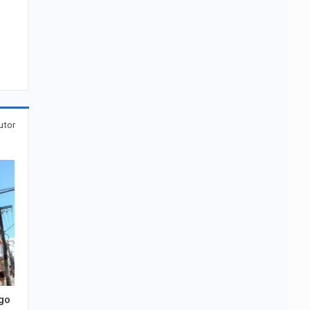
utor
go