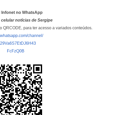
l Infonet no WhatsApp
celular notícias de Sergipe
i o QRCODE, para ter acesso a variados conteúdos.
//whatsapp.com/channel/
029Va6S7EtDJ6H43
FcFzQ0B