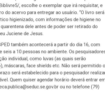
/Biblivre5/, escolhe o exemplar que irá requisitar, e
vro do acervo para entregar ao usuário. “O livro será
tico higienizado, com informações de higiene no
 quarentena dele antes de poder ser retirado do
ceu Juciene de Jesus.
BPED também acontecerá a partir do dia 16, com
e seis a 10 pessoas no ambiente. Os pesquisadore
ção individual, como luvas (as quais serão
, máscaras, face shields etc. Não será permitido 
razo será estabelecido para o pesquisador realiza
ável. Quem quiser agendar horário deverá entrar e
eca.publica@seduc.se.gov.br ou no telefone (79)