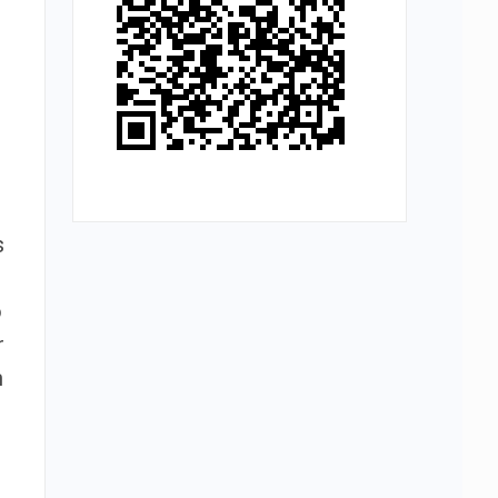
s
o
r
m