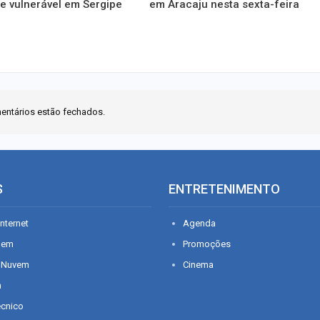
e vulnerável em Sergipe
em Aracaju nesta sexta-feira
entários estão fechados.
S
ENTRETENIMENTO
nternet
Agenda
gem
Promoções
 Nuvem
Cinema
n
écnico