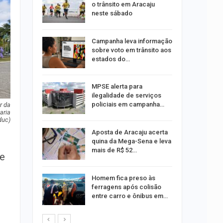
o trânsito em Aracaju
neste sábado
a e
Campanha leva informação
reso por
sobre voto em trânsito aos
ica
estados do…
os pais
MPSE alerta para
o
ilegalidade de serviços
pping
policiais em campanha…
r da
aria
duc)
Aposta de Aracaju acerta
s:
quina da Mega-Sena e leva
ia
mais de R$ 52…
sexta em…
 e
Homem fica preso às
por
ferragens após colisão
s no Santa
entre carro e ônibus em…