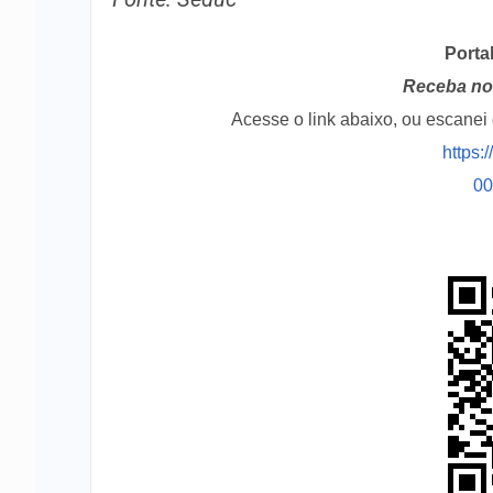
Porta
Receba no 
Acesse o link abaixo, ou escane
https:
0