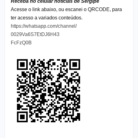
Receba no celular notícias de Sergipe
Acesse o link abaixo, ou escanei o QRCODE, para
ter acesso a variados conteúdos.
https://whatsapp.com/channel/
0029Va6S7EtDJ6H43
FcFzQ0B