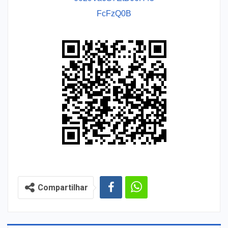
FcFzQ0B
Compartilhar