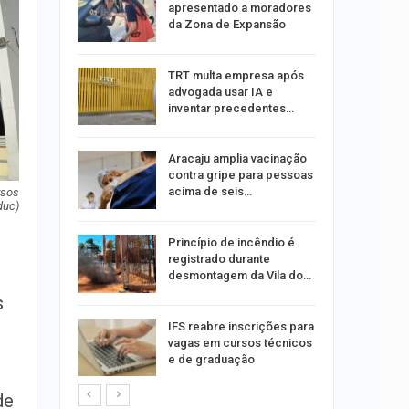
oas
apresentado a moradores
rar…
da Zona de Expansão
por
TRT multa empresa após
co de
advogada usar IA e
to
inventar precedentes…
minosa é
Aracaju amplia vacinação
roubos de
contra gripe para pessoas
pe
acima de seis…
rsos
duc)
u
Princípio de incêndio é
de com
registrado durante
is até…
desmontagem da Vila do…
s
stam por
IFS reabre inscrições para
queiam
vagas em cursos técnicos
rro
e de graduação
de