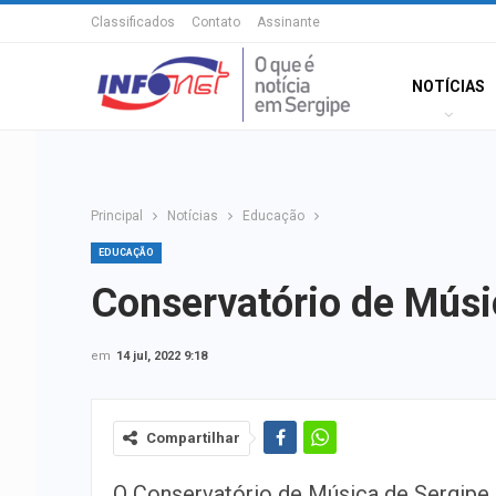
Classificados
Contato
Assinante
NOTÍCIAS
Principal
Notícias
Educação
EDUCAÇÃO
Conservatório de Músic
em
14 jul, 2022 9:18
Compartilhar
O Conservatório de Música de Sergipe