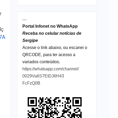
e
----
Portal Infonet no WhatsApp
lç
Receba no celular notícias de
7A
Sergipe
Acesse o link abaixo, ou escanei o
QRCODE, para ter acesso a
variados conteúdos.
https://whatsapp.com/channel/
0029Va6S7EtDJ6H43
FcFzQ0B