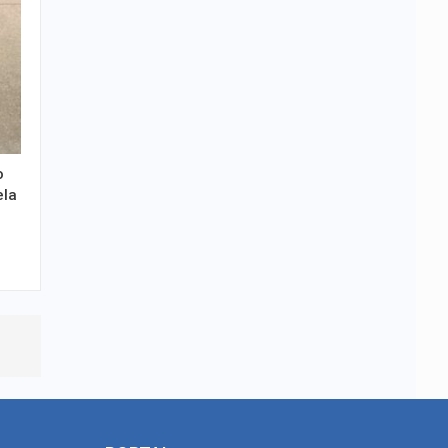
o
ela