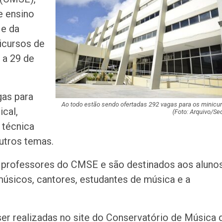
milhões de pess
e ensino
pretendem comp
 e da
Homem é preso 
nicursos de
suspeita de tráfi
 a 29 de
drogas em Lagar
Organização cri
gas para
investigada por 
cargas em Sergi
Ao todo estão sendo ofertadas 292 vagas para os minicu
cal,
(
Foto: Arquivo/Se
, técnica
Descubra Aracaj
outros temas.
movimenta cida
atrações cultura
s professores do CMSE e são destinados aos aluno
Moradores prote
músicos, cantores, estudantes de música e a
melhorias e blo
rodovia em Soco
ser realizadas no site do Conservatório de Música 