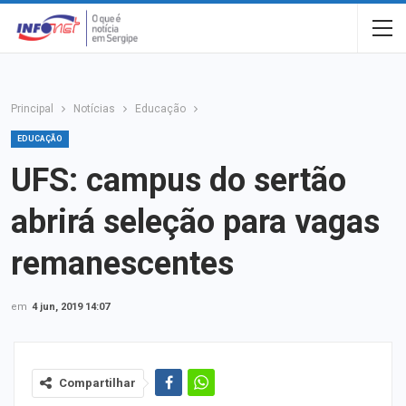
Principal
Notícias
Educação
EDUCAÇÃO
UFS: campus do sertão
abrirá seleção para vagas
remanescentes
em
4 jun, 2019 14:07
Compartilhar