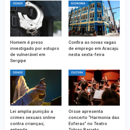
CIDADE
ECONOMIA
Homem é preso
Confira as novas vagas
investigado por estupro
de emprego em Aracaju
de vulnerável em
nesta sexta-feira
Sergipe
CIDADE
CULTURA
Lei amplia punição a
Orsse apresenta
crimes sexuais online
concerto “Harmonia das
contra crianças;
Esferas” no Teatro
entenda
Tobias Barreto