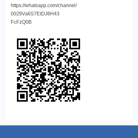
https://whatsapp.com/channel/
0029Va6S7EtDJ6H43
FcFzQ0B