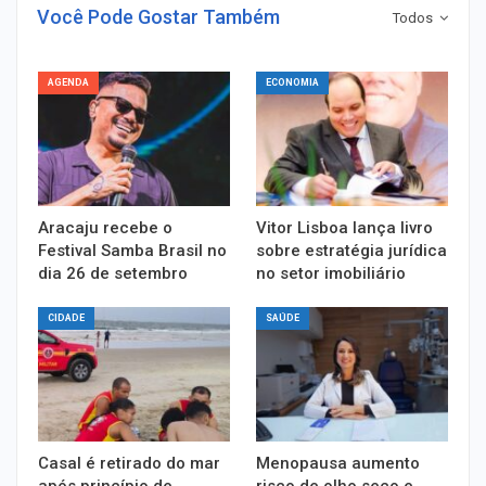
Você Pode Gostar Também
Todos
AGENDA
ECONOMIA
Aracaju recebe o
Vitor Lisboa lança livro
Festival Samba Brasil no
sobre estratégia jurídica
dia 26 de setembro
no setor imobiliário
CIDADE
SAÚDE
Casal é retirado do mar
Menopausa aumento
após princípio de
risco de olho seco e