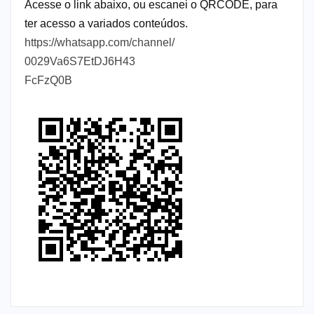
Acesse o link abaixo, ou escanei o QRCODE, para
ter acesso a variados conteúdos.
https://whatsapp.com/channel/
0029Va6S7EtDJ6H43
FcFzQ0B