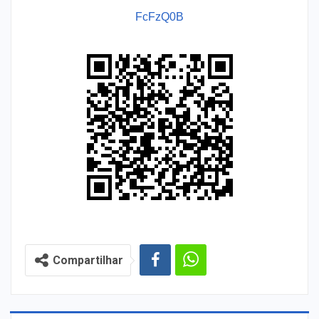
FcFzQ0B
Compartilhar