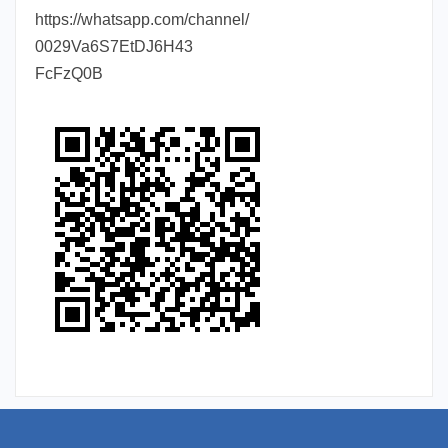
https://whatsapp.com/channel/
0029Va6S7EtDJ6H43
FcFzQ0B