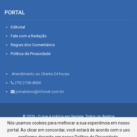
PORTAL
Editorial
Fale com a Redação
Regras dos Comentários
Política de Privacidade
Atendimento ao Cliente 24 horas:
(79) 2106-8000
jornalismo@infonet.com.br
© 2026 - O que é notícia em Sergipe. Todos os direitos
reservados.
Nós usamos cookies para melhorar a sua experiência em nosso
portal. Ao clicar em concordar, você estará de acordo com o uso
Infonet - Rua Monsenhor Silveira 276, Bairro São José |
Aracaju-SE, CEP 49015-030, Fone: 79.2106.8000 - CI Centro de