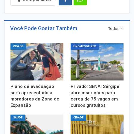
Você Pode Gostar Também
Todos
CIDADE
UNCATEGORIZED
Plano de evacuação
Privado: SENAI Sergipe
será apresentado a
abre inscrições para
moradores da Zona de
cerca de 75 vagas em
Expansão
cursos gratuitos
SAÚDE
CIDADE