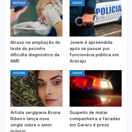
NOTÍCIAS
CIDADE
Atraso na ampliação do
Jovem é apreendida
teste do pezinho
após se passar por
dificulta diagnóstico da
funcionária pública em
AME
Aracaju
CULTURA
CIDADE
Artista sergipana Bruna
Suspeito de matar
Ribeiro lança novo
companheira a facadas
single sobre o amor
em Gararu é preso
próprio