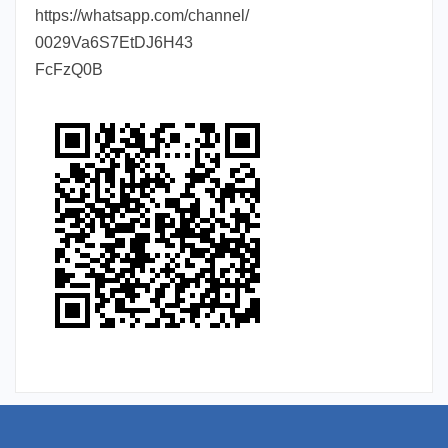
https://whatsapp.com/channel/
0029Va6S7EtDJ6H43
FcFzQ0B