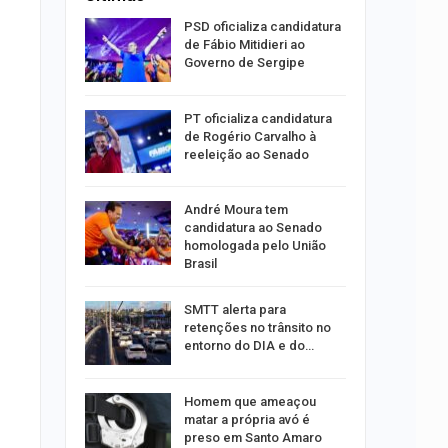
súbito e
PSD oficializa candidatura
ntra
de Fábio Mitidieri ao
do…
Governo de Sergipe
ulgado o
PT oficializa candidatura
a
de Rogério Carvalho à
2º…
reeleição ao Senado
róleo em
André Moura tem
u 1,7% em
candidatura ao Senado
homologada pelo União
Brasil
ergipe
SMTT alerta para
as para
retenções no trânsito no
entorno do DIA e do…
s por
Homem que ameaçou
os no
matar a própria avó é
isco
preso em Santo Amaro