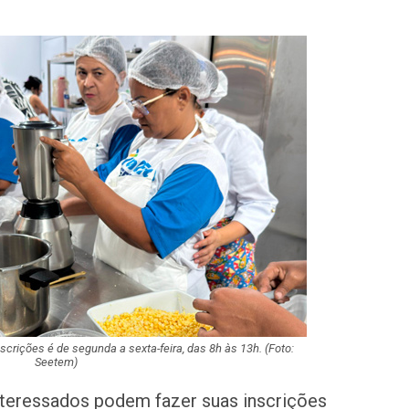
Idoso sofre mal 
colide veículo co
poste na Coroa 
Prouni 2026: div
resultado de nov
chamada para o 
Produção de pet
Sergipe aumento
junho
Plataforma GO S
disponibiliza vag
cozinheiro e…
scrições é de segunda a sexta-feira, das 8h às 13h. (Foto:
Três investigado
Seetem)
tráfico são pres
Baixo São Franc
teressados podem fazer suas inscrições