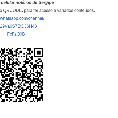
celular notícias de Sergipe
i o QRCODE, para ter acesso a variados conteúdos.
//whatsapp.com/channel/
029Va6S7EtDJ6H43
FcFzQ0B