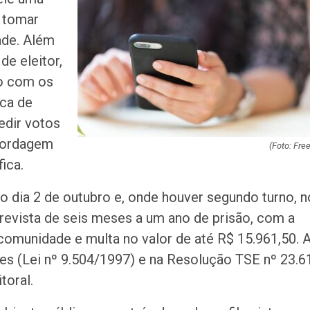
acidente que ma
a tomar
na BR-235 em…
ade. Além
Câmara de Itabai
de eleitor,
abre concurso 
mo com os
salários de até R$
oca de
edir votos
Filarmônica de I
realiza concert
abordagem
homenagem ao D
(Foto: Free
ica.
Maurício Manieri 
no dia 2 de outubro e, onde houver segundo turno, n
Aracaju a turnê
Inesquecível
revista de seis meses a um ano de prisão, com a
 comunidade e multa no valor de até R$ 15.961,50. 
Dia dos Pais: ce
ões (Lei nº 9.504/1997) e na Resolução TSE nº 23.6
milhões de pess
pretendem comp
toral.