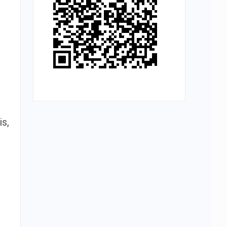
o
is,