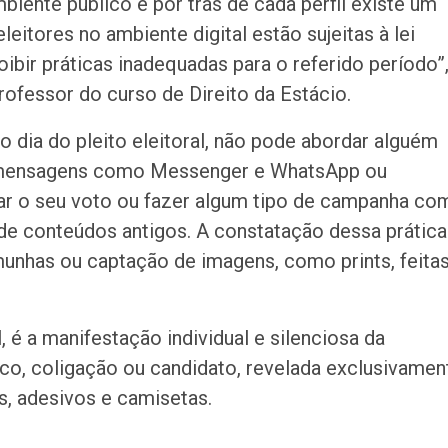
biente público e por trás de cada perfil existe um
eleitores no ambiente digital estão sujeitas à lei
coibir práticas inadequadas para o referido período”
rofessor do curso de Direito da Estácio.
o dia do pleito eleitoral, não pode abordar alguém
e mensagens como Messenger e WhatsApp ou
r o seu voto ou fazer algum tipo de campanha co
e conteúdos antigos. A constatação dessa prática
munhas ou captação de imagens, como prints, feita
, é a manifestação individual e silenciosa da
tico, coligação ou candidato, revelada exclusivamen
s, adesivos e camisetas.