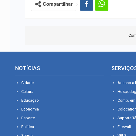
Compartilhar
Com
NOTÍCIAS
SERVIÇO
Cidade
Acesso à I
Cultura
Hospeda
Educação
Comp. em
Economia
Colocatio
Esporte
Suporte T
Política
Firewall
Saúde
VPLS