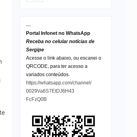
,
----
Portal Infonet no WhatsApp
Receba no celular notícias de
Sergipe
Acesse o link abaixo, ou escanei o
m
QRCODE, para ter acesso a
variados conteúdos.
s
https://whatsapp.com/channel/
0029Va6S7EtDJ6H43
FcFzQ0B
te