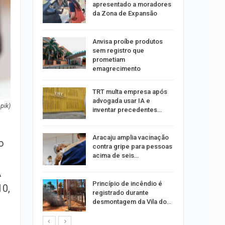
tou casal
apresentado a moradores
da Zona de Expansão
aninha
Anvisa proíbe produtos
com
sem registro que
 3 mil
prometiam
emagrecimento
tabaiana
TRT multa empresa após
o em
advogada usar IA e
ia dos…
pik)
inventar precedentes…
traz a
Aracaju amplia vacinação
o
contra gripe para pessoas
acima de seis…
A
rca de 104
Princípio de incêndio é
10,
oas
registrado durante
rar…
desmontagem da Vila do…