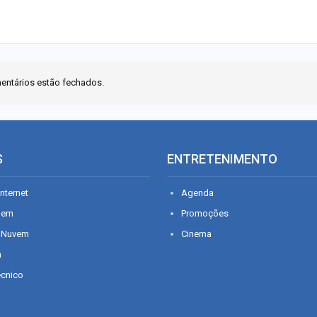
entários estão fechados.
S
ENTRETENIMENTO
nternet
Agenda
gem
Promoções
 Nuvem
Cinema
n
écnico