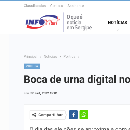
Classificados
Contato
Assinante
NOTÍCIAS
Principal
Notícias
Política
POLÍTICA
Boca de urna digital n
em
30 set, 2022 15:01
Compartilhar
O dia das eleições se aproxima e com 