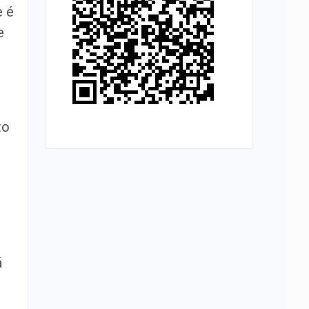
e é
e
to
á