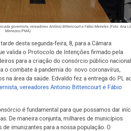
bancada governista, vereadores Antônio Bittencourt e Fábio Meireles (Foto: Ana Lí
Menezes/PMA)
tarde desta segunda-feira, 8, para a Câmara
que valida o Protocolo de Intenções firmado pela
leiros para a criação do consórcio público naciona
para o combate à pandemia do novo coronavírus,
 na área da saúde. Edvaldo fez a entrega do PL a
vernista, vereadores Antonio Bittencourt e Fábio
onsórcio é fundamental para que possamos dar iníc
as. De maneira conjunta, milhares de municípios
s de imunizantes para a nossa população. O