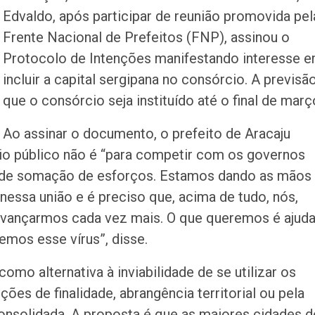
Edvaldo, após participar de reunião promovida pel
Frente Nacional de Prefeitos (FNP), assinou o
Protocolo de Intenções manifestando interesse 
incluir a capital sergipana no consórcio. A previsã
que o consórcio seja instituído até o final de març
Ao assinar o documento, o prefeito de Aracaju
cio público não é “para competir com os governos
ia de somação de esforços. Estamos dando as mãos
nessa união e é preciso que, acima de tudo, nós,
avançarmos cada vez mais. O que queremos é ajuda
mos esse vírus”, disse.
mo alternativa à inviabilidade de se utilizar os
ições de finalidade, abrangência territorial ou pela
consolidada. A proposta é que as maiores cidades d