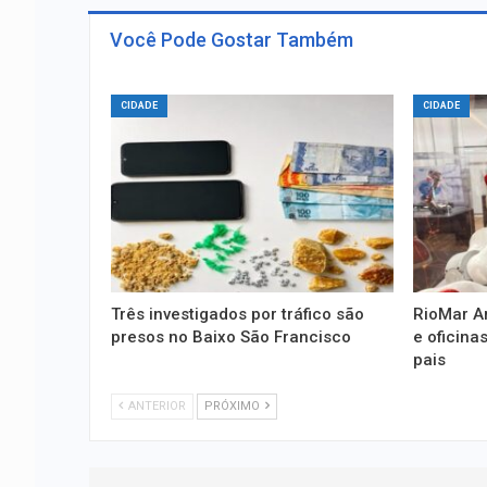
Você Pode Gostar Também
CIDADE
CIDADE
Três investigados por tráfico são
RioMar A
presos no Baixo São Francisco
e oficina
pais
ANTERIOR
PRÓXIMO