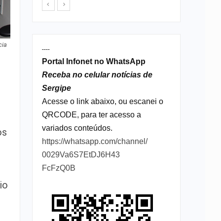
cia
----
Portal Infonet no WhatsApp
Receba no celular notícias de
Sergipe
l
Acesse o link abaixo, ou escanei o
QRCODE, para ter acesso a
variados conteúdos.
os
https://whatsapp.com/channel/
0029Va6S7EtDJ6H43
FcFzQ0B
io