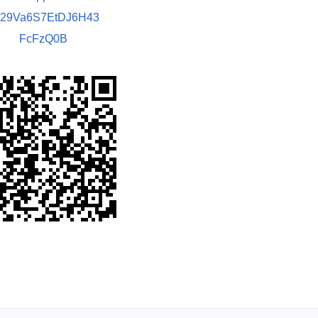
029Va6S7EtDJ6H43
FcFzQ0B