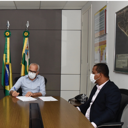
concurso da Gua
Municipal de Ara
terminam…
Cotas raciais: UF
convoca candida
aferição de…
Patricya Travass
Eduardo Moscov
apresentarão c
em…
CNJ acaba com
aposentadoria
compulsória co
punição máxima 
Corpo achado na
pode ser de jov
desapareceu no