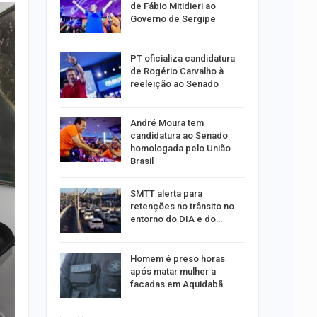
rda
de Fábio Mitidieri ao
caju
Governo de Sergipe
PT oficializa candidatura
S
de Rogério Carvalho à
tos para
reeleição ao Senado
André Moura tem
os e
candidatura ao Senado
is
homologada pelo União
omédia
Brasil
SMTT alerta para
retenções no trânsito no
entorno do DIA e do…
mo
para…
Homem é preso horas
 Barra
após matar mulher a
em que
facadas em Aquidabã
 mar em…