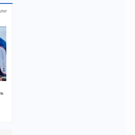
utor
em