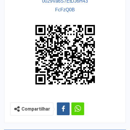
0029Va6S7EtDJ6H43
FcFzQ0B
Compartilhar