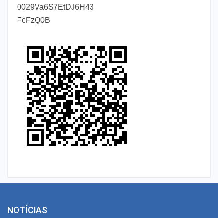
0029Va6S7EtDJ6H43
FcFzQ0B
NOTÍCIAS