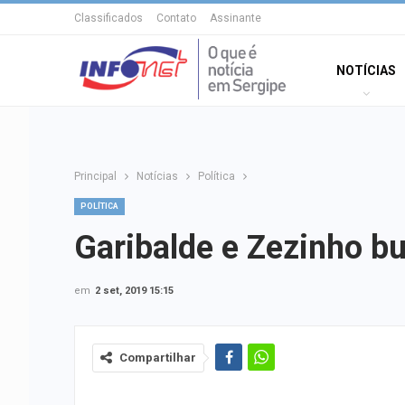
Classificados
Contato
Assinante
NOTÍCIAS
Principal
Notícias
Política
POLÍTICA
Garibalde e Zezinho b
em
2 set, 2019 15:15
Compartilhar