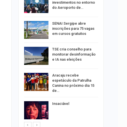
 de
investimentos no entorno
este…
do Aeroporto de…
SENAI Sergipe abre
estupro de
inscrições para 75 vagas
rgipe
em cursos gratuitos
os pais
TSE cria conselho para
o
monitorar desinformação
pping
e IA nas eleições
Aracaju recebe
s:
espetáculo da Patrulha
ia
Canina no próximo dia 15
sexta em…
de…
 vagas de
Insaciável
caju