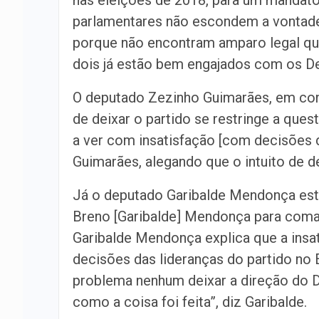
nas eleições de 2018, para um mandato 
parlamentares não escondem a vontade
porque não encontram amparo legal que
dois já estão bem engajados com os 
O deputado Zezinho Guimarães, em c
de deixar o partido se restringe a que
a ver com insatisfação [com decisões 
Guimarães, alegando que o intuito de d
Já o deputado Garibalde Mendonça est
Breno [Garibalde] Mendonça para coman
Garibalde Mendonça explica que a insat
decisões das lideranças do partido no 
problema nenhum deixar a direção do D
como a coisa foi feita”, diz Garibalde.