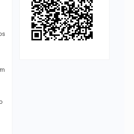
os
em
o