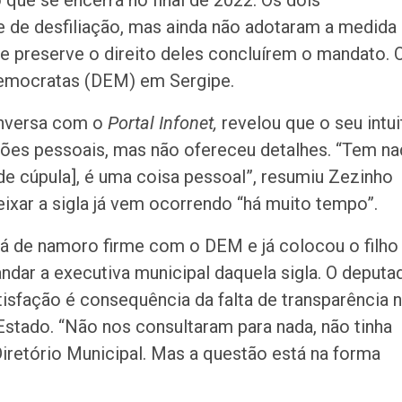
que se encerrá no final de 2022. Os dois
 de desfiliação, mas ainda não adotaram a medida
 preserve o direito deles concluírem o mandato. 
Democratas (DEM) em Sergipe.
onversa com o
Portal Infonet,
revelou que o seu intui
stões pessoais, mas não ofereceu detalhes. “Tem na
de cúpula], é uma coisa pessoal”, resumiu Zezinho
eixar a sigla já vem ocorrendo “há muito tempo”.
á de namoro firme com o DEM e já colocou o filho
dar a executiva municipal daquela sigla. O deputa
isfação é consequência da falta de transparência 
Estado. “Não nos consultaram para nada, não tinha
iretório Municipal. Mas a questão está na forma