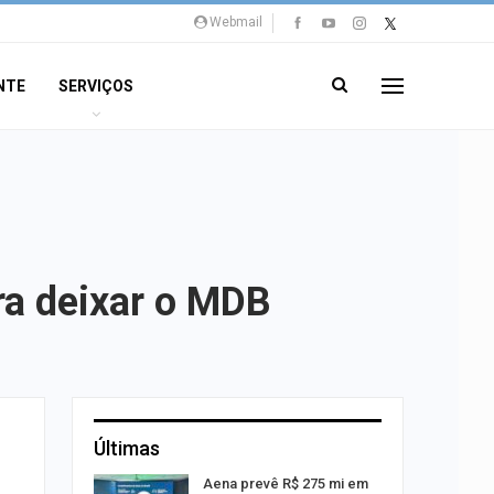
Webmail
NTE
SERVIÇOS
ra deixar o MDB
Últimas
ng Jardins
Aena prevê R$ 275 mi em