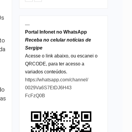
Os
----
Portal Infonet no WhatsApp
to
Receba no celular notícias de
Sergipe
da
Acesse o link abaixo, ou escanei o
QRCODE, para ter acesso a
variados conteúdos.
https://whatsapp.com/channel/
0029Va6S7EtDJ6H43
do
FcFzQ0B
nas