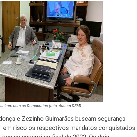
promovem ação
adoção animal n
Homem é preso
investigado por 
vulnerável em Se
Fim de semana d
tem programaçã
especial no Sho
Prêmio
Caso Flávia Barro
primeira audiênc
acontece nesta 
reuniram com os Democratas (foto: Ascom DEM)
Confira as novas
emprego em Ara
ndonça e Zezinho Guimarães buscam segurança
nesta sexta-feira
ar em risco os respectivos mandatos conquistados