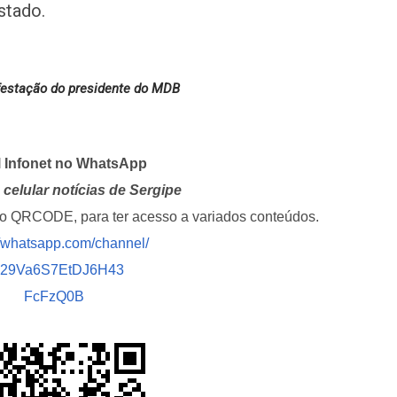
stado.
ifestação do presidente do MDB
l Infonet no WhatsApp
celular notícias de Sergipe
i o QRCODE, para ter acesso a variados conteúdos.
//whatsapp.com/channel/
029Va6S7EtDJ6H43
FcFzQ0B