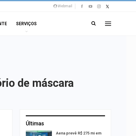
Webmail
NTE
SERVIÇOS
ório de máscara
Últimas
 Viagem
Aena prevê R$ 275 mi em