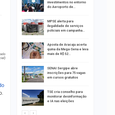
investimentos no entorno
do Aeroporto de…
ina do
MPSE alerta para
ilegalidade de serviços
policiais em campanha…
Um Novo
Aposta de Aracaju acerta
quina da Mega-Sena e leva
mais de R$ 52…
pelo
ial)
a e
SENAI Sergipe abre
reso por
inscrições para 75 vagas
ica
em cursos gratuitos
do
sibilidade
TSE cria conselho para
o.
rante o
monitorar desinformação
e IA nas eleições