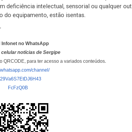
 deficiência intelectual, sensorial ou qualquer out
do do equipamento, estão isentas.
r
l Infonet no WhatsApp
celular notícias de Sergipe
i o QRCODE, para ter acesso a variados conteúdos.
//whatsapp.com/channel/
029Va6S7EtDJ6H43
FcFzQ0B