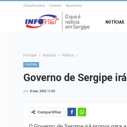
Classificados
Contato
Assinante
NOTÍCIAS
Principal
Notícias
Política
POLÍTICA
Governo de Sergipe irá
em
8 mar, 2022 11:50
Compartilhar
O Governo de Sergipe irá propor para a