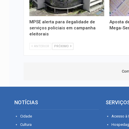
MPSE alerta para ilegalidade de
Aposta de
serviços policiais em campanha
Mega-Sena
eleitorais
ANTERIOR
PRÓXIMO
Com
NOTÍCIAS
SERVIÇO
Cidade
Acesso à I
Cultura
Hospeda