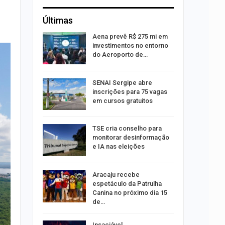
Últimas
sibilidade
Aena prevê R$ 275 mi em
rante o
investimentos no entorno
do Aeroporto de…
ng Jardins
SENAI Sergipe abre
 de
inscrições para 75 vagas
este…
em cursos gratuitos
TSE cria conselho para
estupro de
monitorar desinformação
rgipe
e IA nas eleições
os pais
Aracaju recebe
o
espetáculo da Patrulha
pping
Canina no próximo dia 15
de…
s:
Insaciável