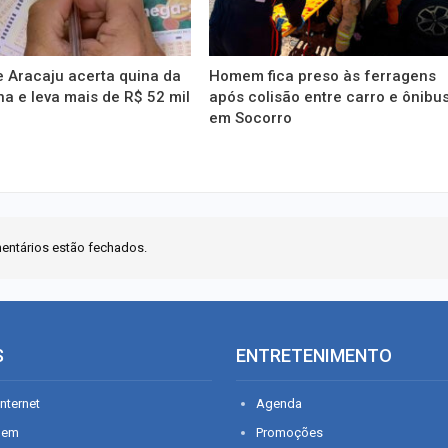
 Aracaju acerta quina da
Homem fica preso às ferragens
 e leva mais de R$ 52 mil
após colisão entre carro e ônibu
em Socorro
entários estão fechados.
S
ENTRETENIMENTO
nternet
Agenda
gem
Promoções