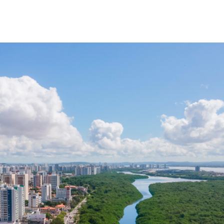
Sergipe terá pos
de chuva leve du
fim de semana
Adasfa e Shoppi
promovem ação
adoção animal n
Homem é preso
investigado por 
vulnerável em Se
Fim de semana d
tem programaçã
especial no Sho
Prêmio
Caso Flávia Barro