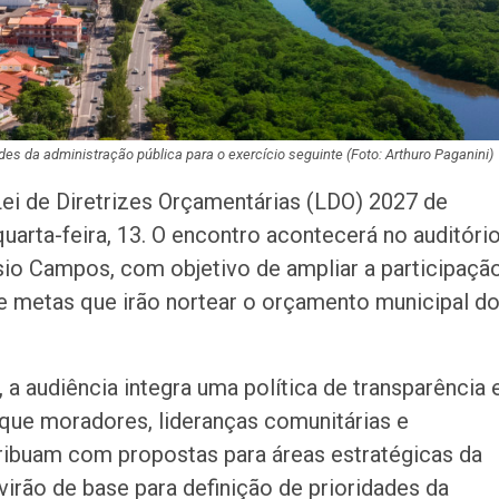
primeira audiênc
acontece nesta 
des da administração pública para o exercício seguinte
(Foto: Arthuro Paganini)
Lei de Diretrizes Orçamentárias (LDO) 2027 de
uarta-feira, 13. O encontro acontecerá no auditóri
sio Campos, com objetivo de ampliar a participaçã
 e metas que irão nortear o orçamento municipal d
a audiência integra uma política de transparência 
 que moradores, lideranças comunitárias e
tribuam com propostas para áreas estratégicas da
irão de base para definição de prioridades da