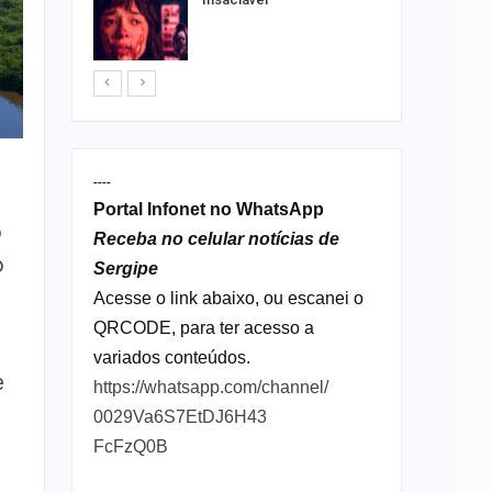
ia
sexta em…
----
Portal Infonet no WhatsApp
o
Receba no celular notícias de
o
Sergipe
o
Acesse o link abaixo, ou escanei o
QRCODE, para ter acesso a
variados conteúdos.
e
https://whatsapp.com/channel/
0029Va6S7EtDJ6H43
FcFzQ0B