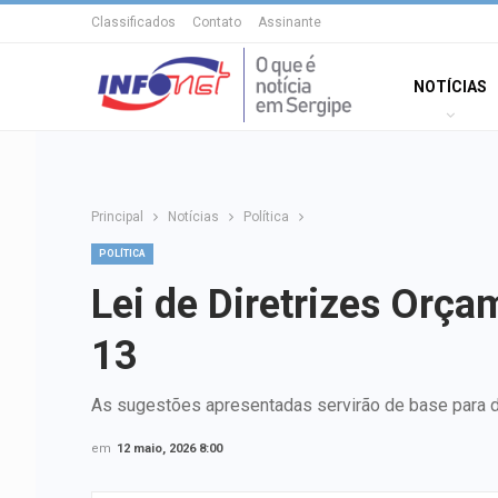
Classificados
Contato
Assinante
NOTÍCIAS
Principal
Notícias
Política
POLÍTICA
Lei de Diretrizes Orça
13
As sugestões apresentadas servirão de base para de
em
12 maio, 2026 8:00