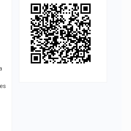
a
zes
o