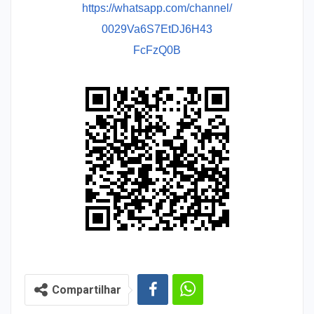
https://whatsapp.com/channel/
0029Va6S7EtDJ6H43
FcFzQ0B
Compartilhar