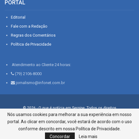
PORTAL
Editorial
Fale com a Redação
Regras dos Comentários
Política de Privacidade
Atendimento ao Cliente 24 horas:
(79) 2106-8000
jornalismo@infonet.com.br
© 2026 - O que é notícia em Sergipe. Todos os direitos
reservados.
Nós usamos cookies para melhorar a sua experiência em nosso
portal. Ao clicar em concordar, você estará de acordo com o uso
Infonet - Rua Monsenhor Silveira 276, Bairro São José |
Aracaju-SE, CEP 49015-030, Fone: 79.2106.8000 - CI Centro de
conforme descrito em nossa Política de Privacidade.
Informações LTDA
Concordar
Leia mais