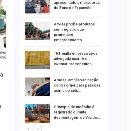
tou casal
apresentado a moradores
da Zona de Expansão
aninha
Anvisa proíbe produtos
com
sem registro que
 3 mil
prometiam
emagrecimento
tabaiana
irro
TRT multa empresa após
o em
ira)
advogada usar IA e
ia dos…
inventar precedentes…
rá
traz a
Aracaju amplia vacinação
contra gripe para pessoas
acima de seis…
rca de 104
a
Princípio de incêndio é
oas
registrado durante
rar…
desmontagem da Vila do…