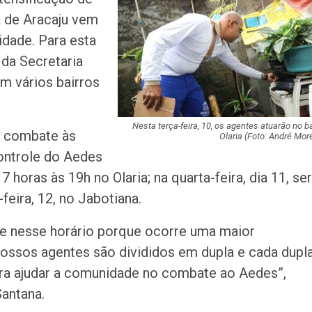
acidente que ma
a de Aracaju vem
na BR-235 em…
dade. Para esta
Câmara de Itabai
da Secretaria
abre concurso 
m vários bairros
salários de até R$
Filarmônica de I
Nesta terça-feira, 10, os agentes atuarão no ba
de combate às
realiza concert
Olaria (Foto: André More
homenagem ao D
ontrole do Aedes
horas às 19h no Olaria; na quarta-feira, dia 11, se
Maurício Manieri 
-feira, 12, no Jabotiana.
Aracaju a turnê
Inesquecível
ce nesse horário porque ocorre uma maior
Dia dos Pais: ce
ossos agentes são divididos em dupla e cada dupl
milhões de pess
para ajudar a comunidade no combate ao Aedes”,
pretendem comp
antana.