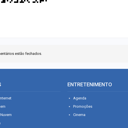
entários estão fechados.
S
ENTRETENIMENTO
nternet
Agenda
gem
Promoções
 Nuvem
Cinema
n