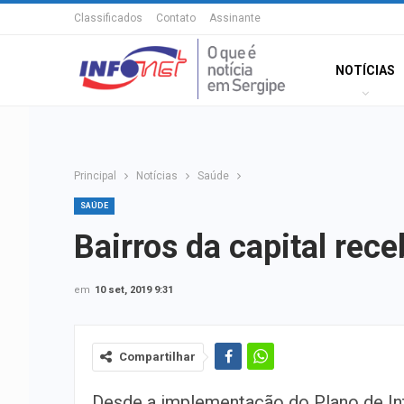
Classificados
Contato
Assinante
NOTÍCIAS
Principal
Notícias
Saúde
SAÚDE
Bairros da capital re
em
10 set, 2019 9:31
Compartilhar
Desde a implementação do Plano de In