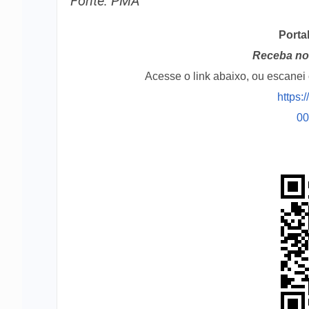
Fonte: PMA
Porta
Receba no 
Acesse o link abaixo, ou escane
https:
0