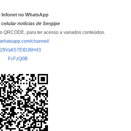
l Infonet no WhatsApp
celular notícias de Sergipe
i o QRCODE, para ter acesso a variados conteúdos.
//whatsapp.com/channel/
029Va6S7EtDJ6H43
FcFzQ0B