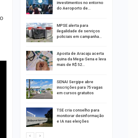
investimentos no entorno
do Aeroporto de…
ro
ina do
MPSE alerta para
ilegalidade de serviços
policiais em campanha…
Um Novo
Aposta de Aracaju acerta
quina da Mega-Sena e leva
mais de R$ 52…
a e
SENAI Sergipe abre
reso por
inscrições para 75 vagas
ica
em cursos gratuitos
sibilidade
TSE cria conselho para
rante o
monitorar desinformação
e IA nas eleições