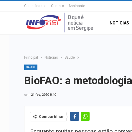
Classificados
Contato
Assinante
NOTÍCIAS
Principal
Notícias
Saúde
SAÚDE
BioFAO: a metodologia
em
21 fev, 2020 8:40
Compartilhar
Enquanto muitas pessoas estão convenc