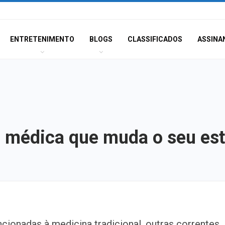
ENTRETENIMENTO
BLOGS
CLASSIFICADOS
ASSINA
 médica que muda o seu esti
Champagne: Uma
ionadas à medicina tradicional, outras correntes