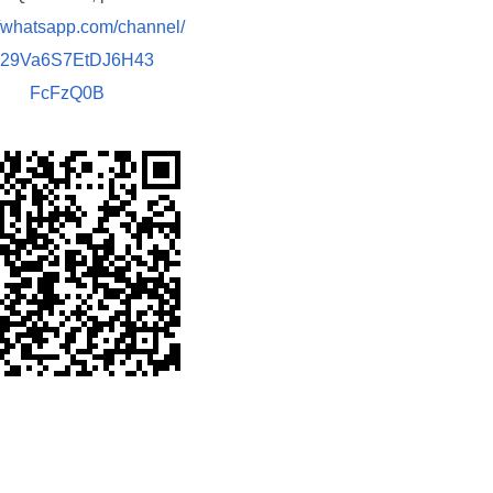
//whatsapp.com/channel/
029Va6S7EtDJ6H43
FcFzQ0B