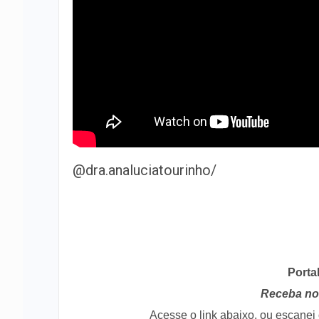
UFS deverá reservar vaga adicional
para cota racial em medicina
@dra.analuciatourinho/
Porta
Receba no 
Acesse o link abaixo, ou escane