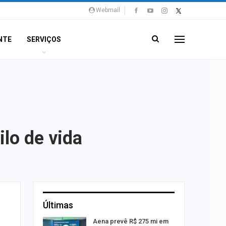
Webmail
NTE
SERVIÇOS
lo de vida
Últimas
 Viagem
Aena prevê R$ 275 mi em