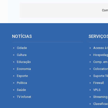
Com
NOTÍCIAS
SERVIÇO
Cidade
Acesso à I
Cultura
Hospeda
Educação
Comp. em
Economia
Colocatio
Esporte
Suporte T
Política
Firewall
Saúde
VPLS
TV Infonet
Streaming
Classifica