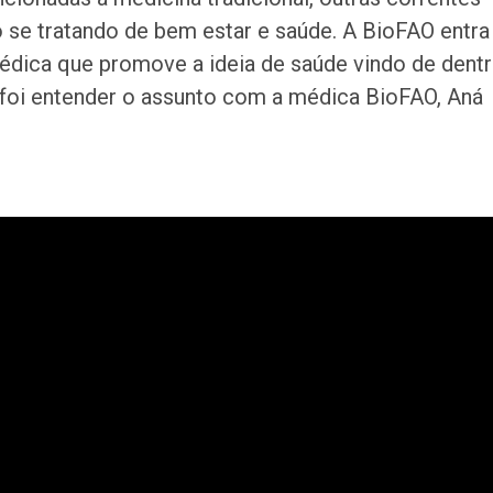
de Pai e Filho
se tratando de bem estar e saúde. A BioFAO entra
édica que promove a ideia de saúde vindo de dent
A Fabulosa Maqu
foi entender o assunto com a médica BioFAO, Aná
Tempo
Homem Aranha: 
Dia
Mulher é agredid
companheiro é p
violência domést
Sergipe terá pos
de chuva leve du
fim de semana