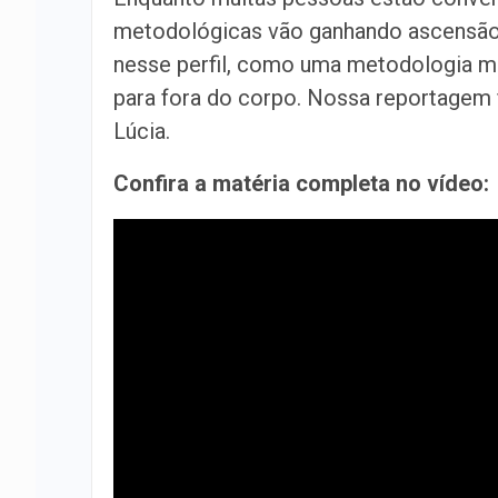
metodológicas vão ganhando ascensão 
nesse perfil, como uma metodologia m
para fora do corpo. Nossa reportagem 
Lúcia.
Confira a matéria completa no vídeo:
POSTS RELACIONADOS
Morador reclama de demora na
realização de exame pelo SUS
Médico fala sobre HPV e se pode
pegar o vírus no aparelho da…