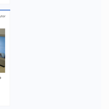
utor
o