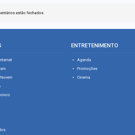
entários estão fechados.
S
ENTRETENIMENTO
nternet
Agenda
gem
Promoções
 Nuvem
Cinema
n
écnico
dos