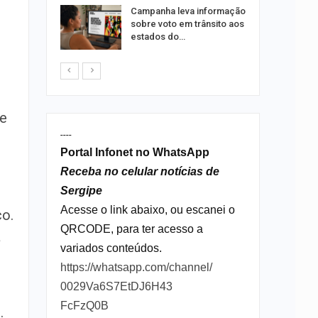
Campanha leva informação
o Bairro
sobre voto em trânsito aos
s de 4 kg
estados do…
de
----
Portal Infonet no WhatsApp
Receba no celular notícias de
Sergipe
Acesse o link abaixo, ou escanei o
co.
QRCODE, para ter acesso a
a
variados conteúdos.
https://whatsapp.com/channel/
0029Va6S7EtDJ6H43
FcFzQ0B
.