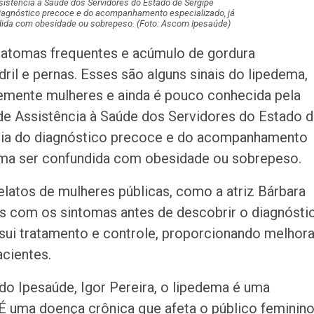
sistência à Saúde dos Servidores do Estado de Sergipe
diagnóstico precoce e do acompanhamento especializado, já
Homem é preso n
dida com obesidade ou sobrepeso. (Foto: Ascom Ipesaúde)
América com mai
de crack
matomas frequentes e acúmulo de gordura
il e pernas. Esses são alguns sinais do lipedema,
emente mulheres e ainda é pouco conhecida pela
de Assistência à Saúde dos Servidores do Estado 
ncia do diagnóstico precoce e do acompanhamento
uma ser confundida com obesidade ou sobrepeso.
elatos de mulheres públicas, como a atriz Bárbara
os com os sintomas antes de descobrir o diagnósti
ssui tratamento e controle, proporcionando melhor
acientes.
o Ipesaúde, Igor Pereira, o lipedema é uma
“É uma doença crônica que afeta o público feminino