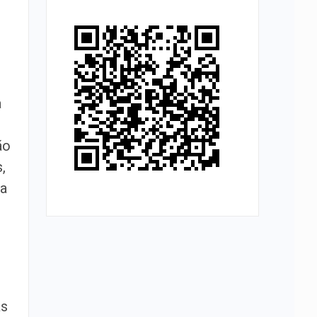
a
ão
,
ma
as