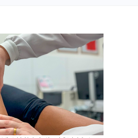
Homem fica pres
ferragens após c
entre carro e ôn
Aracaju recebe
espetáculo da Pa
Canina no próxim
de…
Previsão do temp
céu claro com a
nuvens neste fi
Insaciável