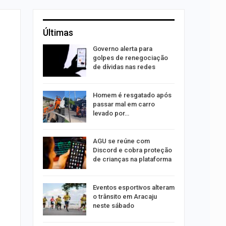
Últimas
o às
Governo alerta para
olisão
golpes de renegociação
ibus em…
de dívidas nas redes
Homem é resgatado após
trulha
passar mal em carro
o dia 15
levado por…
AGU se reúne com
o indica
Discord e cobra proteção
lgumas
de crianças na plataforma
m de…
Eventos esportivos alteram
o trânsito em Aracaju
neste sábado