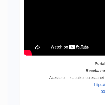
após colisão entre carro e ônibus
em…
Porta
Receba no 
Acesse o link abaixo, ou escane
https:
0