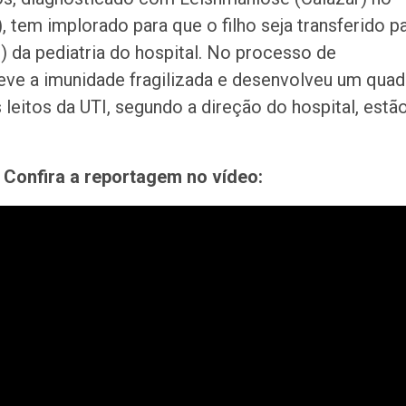
de Pai e Filho
 tem implorado para que o filho seja transferido p
) da pediatria do hospital. No processo de
A Fabulosa Maqu
teve a imunidade fragilizada e desenvolveu um quad
Tempo
leitos da UTI, segundo a direção do hospital, estã
Homem Aranha: 
Confira a reportagem no vídeo:
Dia
Mulher é agredid
companheiro é p
violência domést
Sergipe terá pos
de chuva leve du
fim de semana