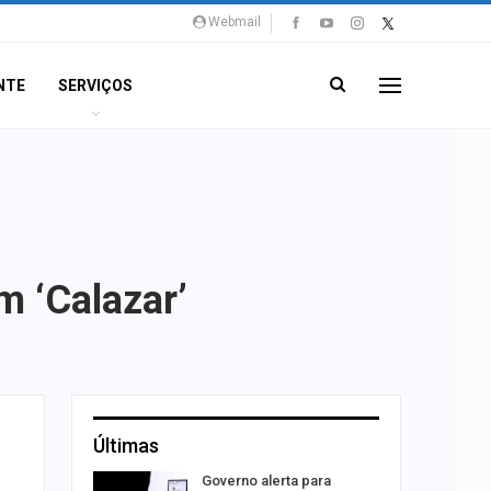
Webmail
NTE
SERVIÇOS
m ‘Calazar’
Últimas
 Viagem
Governo alerta para