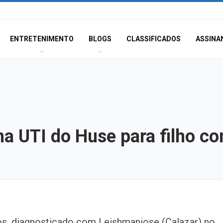
ENTRETENIMENTO
BLOGS
CLASSIFICADOS
ASSINA
a UTI do Huse para filho co
Champagne: Uma
os, diagnosticado com Leishmaniose (Calazar) no