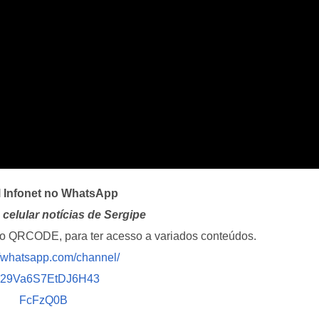
l Infonet no WhatsApp
celular notícias de Sergipe
i o QRCODE, para ter acesso a variados conteúdos.
//whatsapp.com/channel/
029Va6S7EtDJ6H43
FcFzQ0B