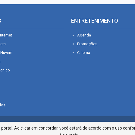
S
ENTRETENIMENTO
nternet
Agenda
gem
Promoções
 Nuvem
Cinema
n
écnico
dos
Infonet - Rua Monsenhor Silveira 2
ortal. Ao clicar em concordar, você estará de acordo com o uso confor