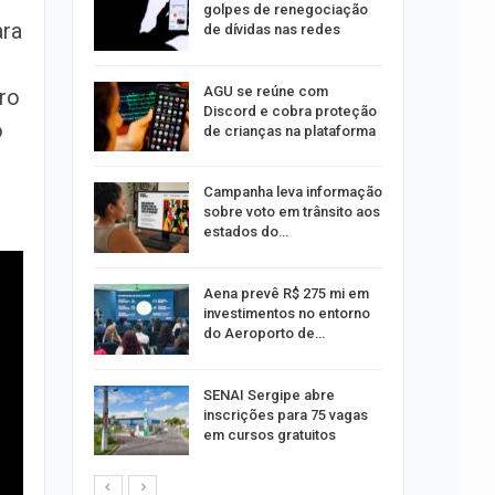
golpes de renegociação
ara
de dívidas nas redes
ina do
AGU se reúne com
ro
Discord e cobra proteção
o
de crianças na plataforma
Um Novo
Campanha leva informação
sobre voto em trânsito aos
estados do…
a e
Aena prevê R$ 275 mi em
reso por
investimentos no entorno
ica
do Aeroporto de…
sibilidade
SENAI Sergipe abre
rante o
inscrições para 75 vagas
em cursos gratuitos