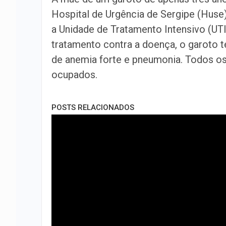
Hospital de Urgência de Sergipe (Huse),
a Unidade de Tratamento Intensivo (UTI
tratamento contra a doença, o garoto 
de anemia forte e pneumonia. Todos os 
ocupados.
POSTS RELACIONADOS
MPSE alerta para ilegalidade de
serviços policiais em campanha…
Aposta de Aracaju acerta quina da
Mega-Sena e leva mais de R$ 52…
Homem fica preso às ferragens