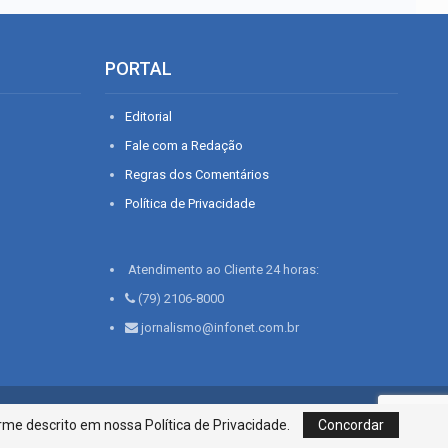
PORTAL
Editorial
Fale com a Redação
Regras dos Comentários
Política de Privacidade
Atendimento ao Cliente 24 horas:
(79) 2106-8000
jornalismo@infonet.com.br
76, Bairro São José | Aracaju-SE, CEP 49015-030, Fone: 79.2106.8000 - CI
me descrito em nossa Política de Privacidade.
Concordar
Centro de Informações LTDA