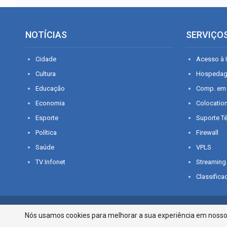
NOTÍCIAS
SERVIÇO
Cidade
Acesso à I
Cultura
Hospeda
Educação
Comp. em
Economia
Colocatio
Esporte
Suporte T
Política
Firewall
Saúde
VPLS
TV Infonet
Streaming
Classifica
© 2026 - O que é notícia em Sergipe. Todos os direitos reservados.
Nós usamos cookies para melhorar a sua experiência em nosso p