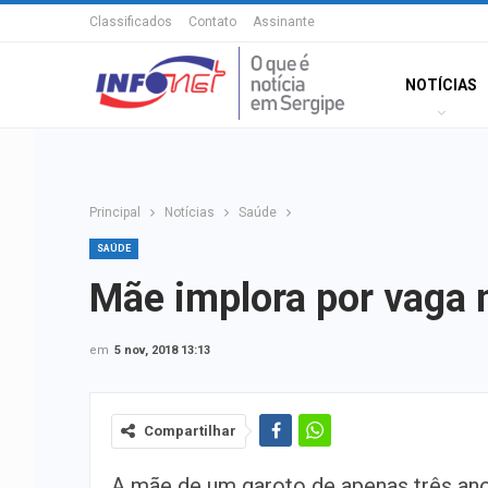
Classificados
Contato
Assinante
NOTÍCIAS
Principal
Notícias
Saúde
SAÚDE
Mãe implora por vaga n
em
5 nov, 2018 13:13
Compartilhar
A mãe de um garoto de apenas três an