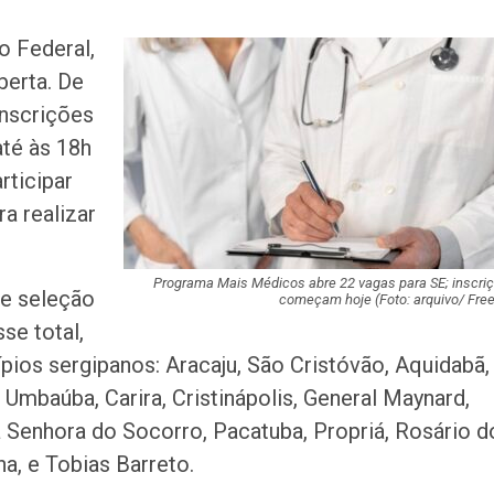
Sergipe terá pos
o Federal,
de chuva leve du
berta. De
fim de semana
inscrições
Adasfa e Shoppi
até às 18h
promovem ação
rticipar
adoção animal n
a realizar
Homem é preso
investigado por 
vulnerável em Se
Programa Mais Médicos abre 22 vagas para SE; inscri
de seleção
começam hoje (Foto: arquivo/ Free
se total,
Fim de semana d
pios sergipanos: Aracaju,
São Cristóvão, Aquidabã,
tem programaçã
especial no Sho
 Umbaúba, Carira, Cristinápolis, General Maynard,
Prêmio
 Senhora do Socorro, Pacatuba, Propriá, Rosário d
Caso Flávia Barro
lha, e Tobias Barreto.
primeira audiênc
acontece nesta 