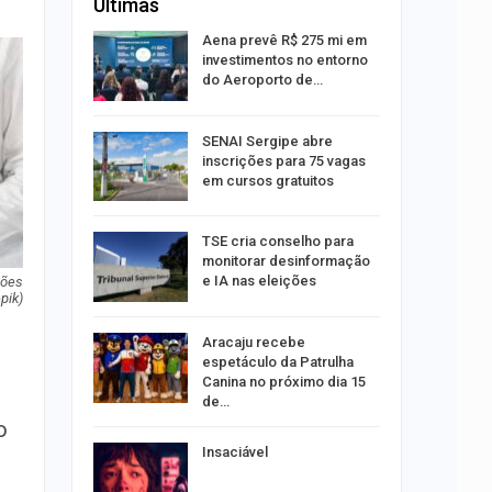
Últimas
sibilidade
Aena prevê R$ 275 mi em
rante o
investimentos no entorno
do Aeroporto de…
ng Jardins
SENAI Sergipe abre
 de
inscrições para 75 vagas
este…
em cursos gratuitos
TSE cria conselho para
estupro de
monitorar desinformação
rgipe
e IA nas eleições
ções
pik)
os pais
Aracaju recebe
o
espetáculo da Patrulha
pping
Canina no próximo dia 15
de…
o
s:
Insaciável
ia
sexta em…