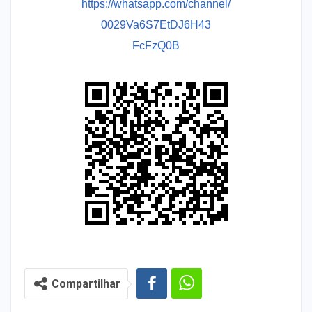
https://whatsapp.com/channel/
0029Va6S7EtDJ6H43
FcFzQ0B
Compartilhar